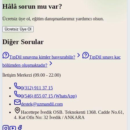
Hâlâ sorun mu var?
Ücretsiz üye ol, eğitim danışmanlarımız yardımcı olsun.
Ücretsiz Üye Ol
Diğer Sorular
TıpDil sınavına kimler başvurabilir?
TıpDil sınavı kaç
bölümden oluşmaktadır?
İletişim Merkezi (09.00 - 22.00)
0(312) 911 37 15
0(546) 855 07 15
(WhatsApp)
destek@uzmandil.com
Hacettepe İvedik OSB. Teknokenti 1368. Cadde No.61,
4. Kat Ofis No: 32 İvedik / ANKARA