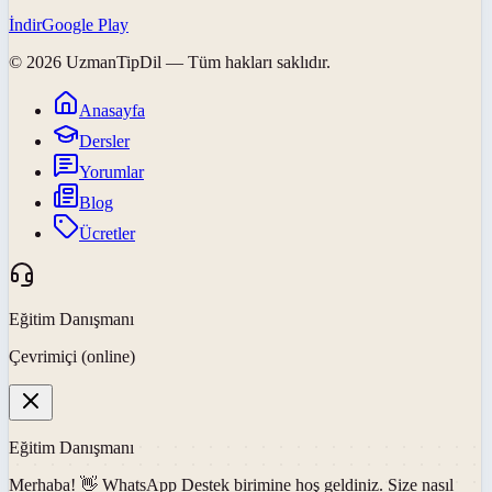
İndir
Google Play
©
2026
UzmanTipDil
— Tüm hakları saklıdır.
Anasayfa
Dersler
Yorumlar
Blog
Ücretler
Eğitim Danışmanı
Çevrimiçi (online)
Eğitim Danışmanı
Merhaba! 👋
WhatsApp Destek
birimine hoş geldiniz. Size nasıl