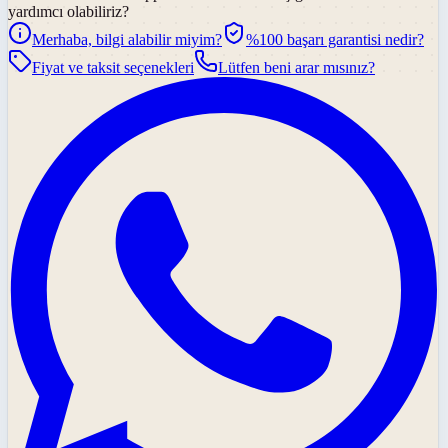
yardımcı olabiliriz?
Merhaba, bilgi alabilir miyim?
%100 başarı garantisi nedir?
Fiyat ve taksit seçenekleri
Lütfen beni arar mısınız?