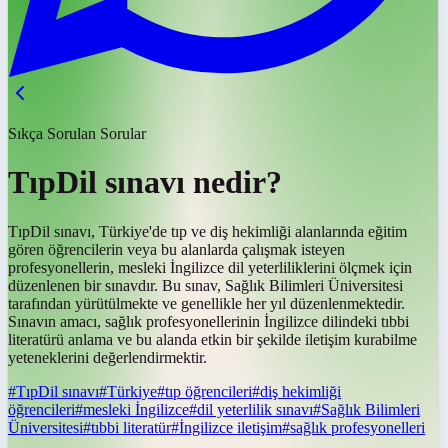
Sıkça Sorulan Sorular
TıpDil sınavı nedir?
TıpDil sınavı, Türkiye'de tıp ve diş hekimliği alanlarında eğitim
gören öğrencilerin veya bu alanlarda çalışmak isteyen
profesyonellerin, mesleki İngilizce dil yeterliliklerini ölçmek için
düzenlenen bir sınavdır. Bu sınav, Sağlık Bilimleri Üniversitesi
tarafından yürütülmekte ve genellikle her yıl düzenlenmektedir.
Sınavın amacı, sağlık profesyonellerinin İngilizce dilindeki tıbbi
literatürü anlama ve bu alanda etkin bir şekilde iletişim kurabilme
yeteneklerini değerlendirmektir.
#
TıpDil sınavı
#
Türkiye
#
tıp öğrencileri
#
diş hekimliği
öğrencileri
#
mesleki İngilizce
#
dil yeterlilik sınavı
#
Sağlık Bilimleri
Üniversitesi
#
tıbbi literatür
#
İngilizce iletişim
#
sağlık profesyonelleri