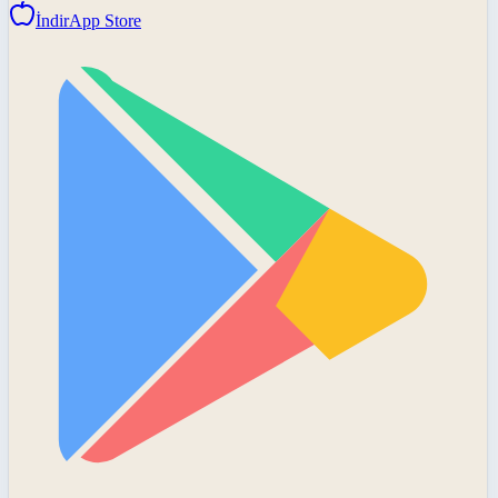
İndir
App Store