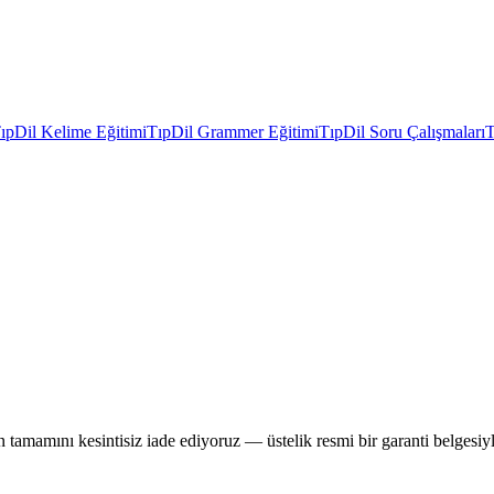
ıpDil Kelime Eğitimi
TıpDil Grammer Eğitimi
TıpDil Soru Çalışmaları
T
 tamamını kesintisiz iade ediyoruz — üstelik resmi bir garanti belgesiyl