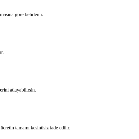
tmasına göre belirlenir.
r.
rini atlayabilirsin.
cretin tamamı kesintisiz iade edilir.