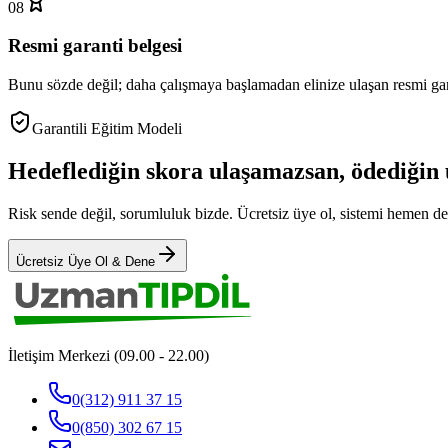
08
Resmi garanti belgesi
Bunu sözde değil; daha çalışmaya başlamadan elinize ulaşan resmi gara
Garantili Eğitim Modeli
Hedeflediğin skora ulaşamazsan, ödediğin
Risk sende değil, sorumluluk bizde. Ücretsiz üye ol, sistemi hemen d
Ücretsiz Üye Ol & Dene
İletişim Merkezi (09.00 - 22.00)
0(312) 911 37 15
0(850) 302 67 15