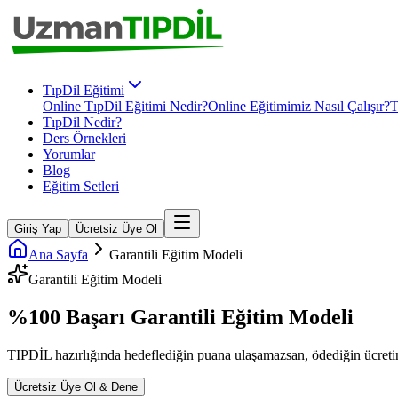
TıpDil Eğitimi
Online TıpDil Eğitimi Nedir?
Online Eğitimimiz Nasıl Çalışır?
T
TıpDil Nedir?
Ders Örnekleri
Yorumlar
Blog
Eğitim Setleri
Giriş Yap
Ücretsiz Üye Ol
Ana Sayfa
Garantili Eğitim Modeli
Garantili Eğitim Modeli
%100 Başarı Garantili
Eğitim Modeli
TIPDİL
hazırlığında hedeflediğin puana ulaşamazsan, ödediğin ücretin
Ücretsiz Üye Ol & Dene