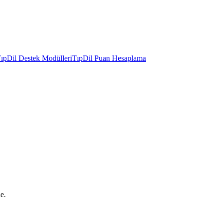
ıpDil Destek Modülleri
TıpDil Puan Hesaplama
e.