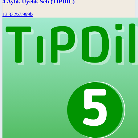
4 Aylık Üyelik Seti (TIPDİL)
13.332
₺
7.999
₺