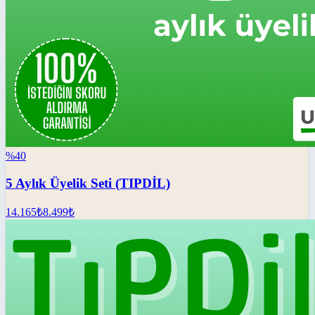
%
40
5 Aylık Üyelik Seti (TIPDİL)
14.165
₺
8.499
₺