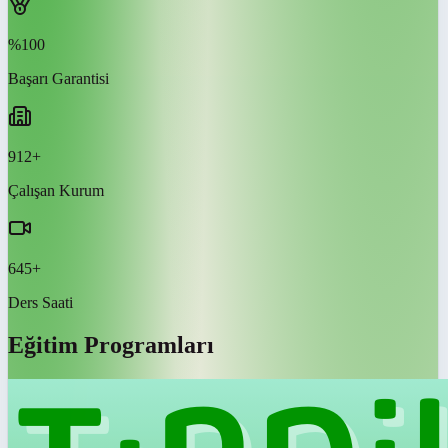
%100
Başarı Garantisi
912+
Çalışan Kurum
645+
Ders Saati
Eğitim Programları