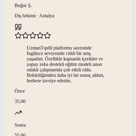
Buğse
Ş
.
Diş hekimi · Antalya
UzmanTıpdil platformu sayesinde
İngilizce seviyemde ciddi bir artış
yaşadım. Özellikle kapsamlı içerikler ve
yapay zeka destekli eğitim modeli sınav
odaklı çalışmamda çok etkili oldu.
Beklediğimden daha iyi bir sonuç aldım,
herkese tavsiye ederim.
Önce
35,00
Sonra
55,00