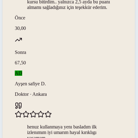
kursu bitirdim.. yalnızca 2,5 ayda bu puanı
almamı sağladığınız için teşekkür ederim.
Önce
30,00
Sonra
67,50
AD
Ayşen safiye
D
.
Doktor · Ankara
henuz kullanmaya yenı basladım ilk
izlenımım iyi umarım hayal kırıklıgı
yaşamam