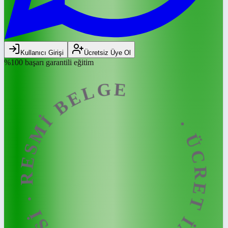
Kullanıcı Girişi
Ücretsiz Üye Ol
%100 başarı garantili eğitim
· ÜCRET İADE GARANTİSİ · RESMİ BELGE