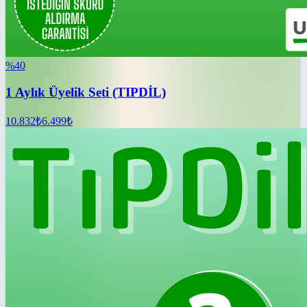
%
40
1 Aylık Üyelik Seti (TIPDİL)
10.832
₺
6.499
₺