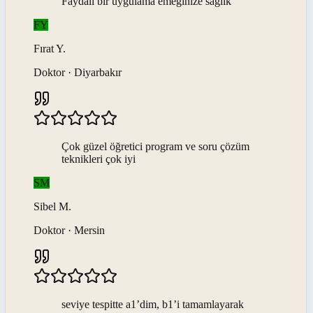
Faydalı bir uygulama emeğinize sağlık
FY
Fırat
Y
.
Doktor · Diyarbakır
Çok güzel öğretici program ve soru çözüm
teknikleri çok iyi
SM
Sibel
M
.
Doktor · Mersin
seviye tespitte a1’dim, b1’i tamamlayarak