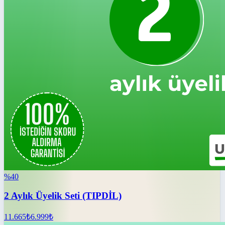
%
40
2 Aylık Üyelik Seti (TIPDİL)
11.665
₺
6.999
₺