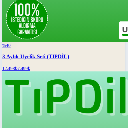
%
40
3 Aylık Üyelik Seti (TIPDİL)
12.498
₺
7.499
₺