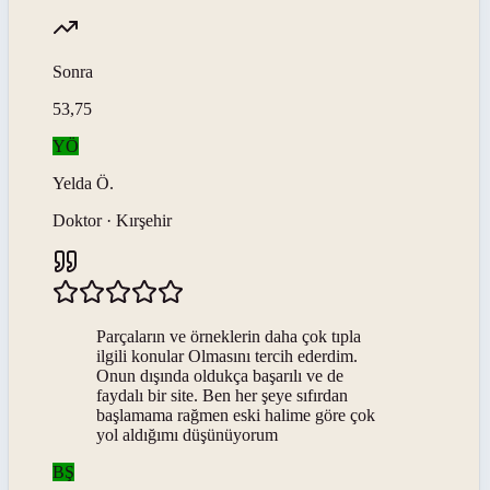
Sonra
53,75
YÖ
Yelda
Ö
.
Doktor · Kırşehir
Parçaların ve örneklerin daha çok tıpla
ilgili konular Olmasını tercih ederdim.
Onun dışında oldukça başarılı ve de
faydalı bir site. Ben her şeye sıfırdan
başlamama rağmen eski halime göre çok
yol aldığımı düşünüyorum
BŞ