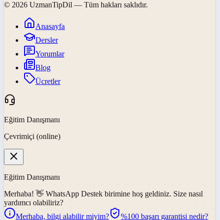
©
2026
UzmanTipDil
— Tüm hakları saklıdır.
Anasayfa
Dersler
Yorumlar
Blog
Ücretler
Eğitim Danışmanı
Çevrimiçi (online)
Eğitim Danışmanı
Merhaba! 👋
WhatsApp Destek
birimine hoş geldiniz. Size nasıl
yardımcı olabiliriz?
Merhaba, bilgi alabilir miyim?
%100 başarı garantisi nedir?