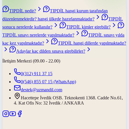
TIPDİL nedir?
TIPDİL hangi kurum tarafından
düzenlenmektedir? hangi ülkede hazırlanmaktadır?
TIPDİL
sonucu nerelerde kullanılır?
TIPDİL kimler girebilir?
TIPDİL sınavı nerelerde yapılmaktadır?
TIPDİL sınavı yılda
kaç kez yapılmaktadır?
TIPDİL hangi dillerde yapılmaktadır?
Adaylar kaç dilden sınava girebilirler?
İletişim Merkezi (09.00 - 22.00)
0(312) 911 37 15
0(546) 855 07 15
(WhatsApp)
destek@uzmandil.com
Hacettepe İvedik OSB. Teknokenti 1368. Cadde No.61,
4. Kat Ofis No: 32 İvedik / ANKARA