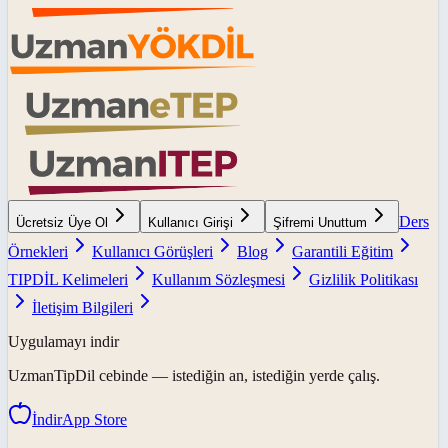
Ders
Ücretsiz Üye Ol
Kullanıcı Girişi
Şifremi Unuttum
Örnekleri
Kullanıcı Görüşleri
Blog
Garantili Eğitim
TIPDİL Kelimeleri
Kullanım Sözleşmesi
Gizlilik Politikası
İletişim Bilgileri
Uygulamayı indir
UzmanTipDil
cebinde — istediğin an, istediğin yerde çalış.
İndir
App Store