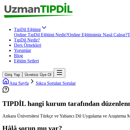
TıpDil Eğitimi
Online TıpDil Eğitimi Nedir?
Online Eğitimimiz Nasıl Çalışır?
T
TıpDil Nedir?
Ders Örnekleri
Yorumlar
Blog
Eğitim Setleri
Giriş Yap
Ücretsiz Üye Ol
Ana Sayfa
Sıkça Sorulan Sorular
TIPDİL hangi kurum tarafından düzenlenm
Ankara Üniversitesi Türkçe ve Yabancı Dil Uygulama ve Araştırma
Hâlâ sorun mu var?