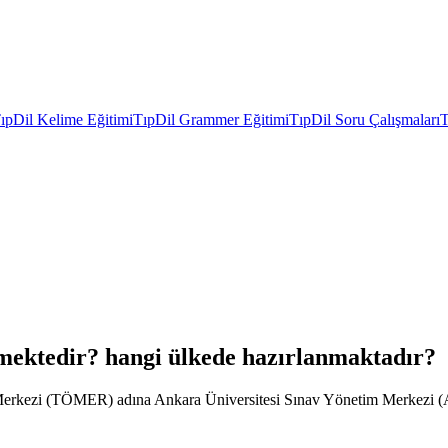
ıpDil Kelime Eğitimi
TıpDil Grammer Eğitimi
TıpDil Soru Çalışmaları
T
ektedir? hangi ülkede hazırlanmaktadır?
 Merkezi (TÖMER) adına Ankara Üniversitesi Sınav Yönetim Merkezi 