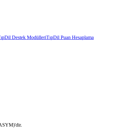
ıpDil Destek Modülleri
TıpDil Puan Hesaplama
(ASYM)'dir.