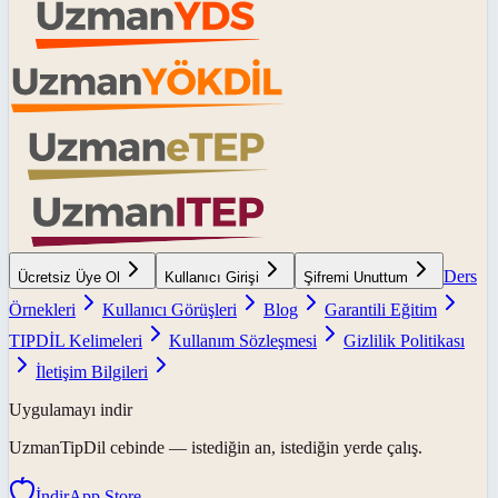
Ders
Ücretsiz Üye Ol
Kullanıcı Girişi
Şifremi Unuttum
Örnekleri
Kullanıcı Görüşleri
Blog
Garantili Eğitim
TIPDİL Kelimeleri
Kullanım Sözleşmesi
Gizlilik Politikası
İletişim Bilgileri
Uygulamayı indir
UzmanTipDil
cebinde — istediğin an, istediğin yerde çalış.
İndir
App Store