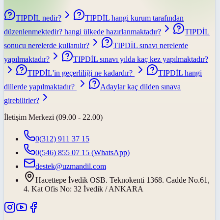
TIPDİL nedir?
TIPDİL hangi kurum tarafından
düzenlenmektedir? hangi ülkede hazırlanmaktadır?
TIPDİL
sonucu nerelerde kullanılır?
TIPDİL sınavı nerelerde
yapılmaktadır?
TIPDİL sınavı yılda kaç kez yapılmaktadır?
TIPDİL'in geçerliliği ne kadardır?
TIPDİL hangi
dillerde yapılmaktadır?
Adaylar kaç dilden sınava
girebilirler?
İletişim Merkezi (09.00 - 22.00)
0(312) 911 37 15
0(546) 855 07 15
(WhatsApp)
destek@uzmandil.com
Hacettepe İvedik OSB. Teknokenti 1368. Cadde No.61,
4. Kat Ofis No: 32 İvedik / ANKARA