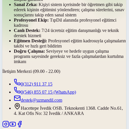
Sanal Zeka:
Kişiyi sistem içerisinde bir öğretmen gibi takip
ederek kişinin eğitimini yönlendiren; çalışma sürelerini, sınav
sonuçlarını takip eden sanal sistem
Profesyonel Ekip:
TıpDil alanında profesyonel eğitimci
kadrosu
Canlı Destek:
7/24 ücretsiz eğitim danışmanlığı ve teknik
derstek hizmeti
Eğitmen Desteği:
Profesyonel eğitim kadrosuyla çalışmaların
takibi ve hızlı geri bildirim
Doğru Çalışma:
Seviyeye ve hedefe uygun çalışma
programı sayesinde gereksiz ve fazla çalışmalardan kurtulma
imkanı
İletişim Merkezi (09.00 - 22.00)
0(312) 911 37 15
0(546) 855 07 15
(WhatsApp)
destek@uzmandil.com
Hacettepe İvedik OSB. Teknokenti 1368. Cadde No.61,
4. Kat Ofis No: 32 İvedik / ANKARA