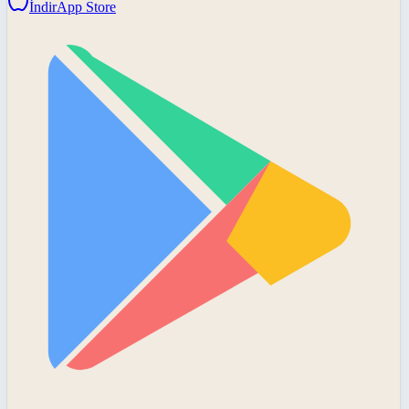
İndir
App Store