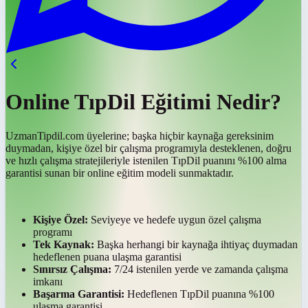
Online TıpDil Eğitimi Nedir?
UzmanTipdil.com üyelerine; başka hiçbir kaynağa gereksinim
duymadan, kişiye özel bir çalışma programıyla desteklenen, doğru
ve hızlı çalışma stratejileriyle istenilen TıpDil puanını %100 alma
garantisi sunan bir online eğitim modeli sunmaktadır.
Kişiye Özel:
Seviyeye ve hedefe uygun özel çalışma
programı
Tek Kaynak:
Başka herhangi bir kaynağa ihtiyaç duymadan
hedeflenen puana ulaşma garantisi
Sınırsız Çalışma:
7/24 istenilen yerde ve zamanda çalışma
imkanı
Başarma Garantisi:
Hedeflenen TıpDil puanına %100
ulaşma garantisi