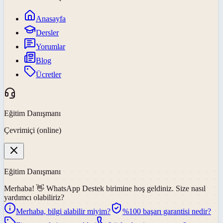
Anasayfa
Dersler
Yorumlar
Blog
Ücretler
Eğitim Danışmanı
Çevrimiçi (online)
Eğitim Danışmanı
Merhaba! 👋
WhatsApp Destek
birimine hoş geldiniz. Size nasıl
yardımcı olabiliriz?
Merhaba, bilgi alabilir miyim?
%100 başarı garantisi nedir?