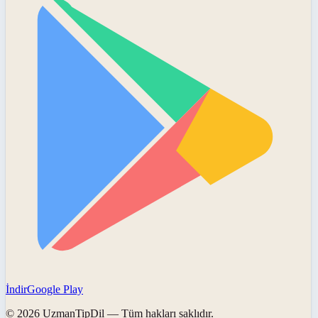
İndir
Google Play
©
2026
UzmanTipDil
— Tüm hakları saklıdır.