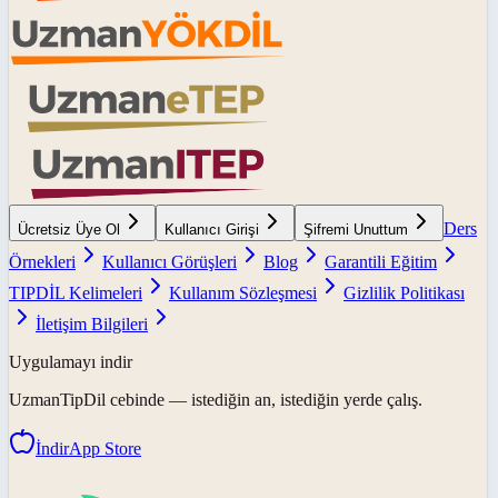
Ders
Ücretsiz Üye Ol
Kullanıcı Girişi
Şifremi Unuttum
Örnekleri
Kullanıcı Görüşleri
Blog
Garantili Eğitim
TIPDİL Kelimeleri
Kullanım Sözleşmesi
Gizlilik Politikası
İletişim Bilgileri
Uygulamayı indir
UzmanTipDil
cebinde — istediğin an, istediğin yerde çalış.
İndir
App Store