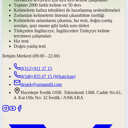
Toplam 2000 farklı kelime ve 50 ders
Kelimelerin hafıza teknikleri ile hazırlanmış seslendirmeleri
Zorlanılan kelimelerin listesini çıkarabilme özelliği
Kelimelerin anlamlarını çıkarma, hız testi, doğru-yanlış
soruları, quiz master gibi farklı soru türleri
Türkçeden İngilizceye, İngilizceden Türkçeye kelime
tercümesi çalışmaları
Hız testi
Doğru-yanlış testi
İletişim Merkezi (09.00 - 22.00)
0(312) 911 37 15
0(546) 855 07 15
(WhatsApp)
destek@uzmandil.com
Hacettepe İvedik OSB. Teknokenti 1368. Cadde No.61,
4. Kat Ofis No: 32 İvedik / ANKARA