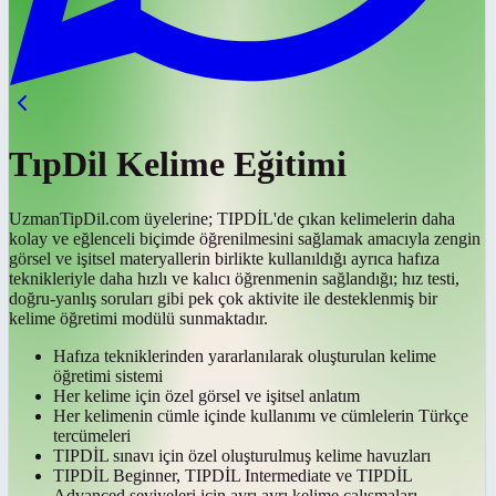
TıpDil Kelime Eğitimi
UzmanTipDil.com üyelerine; TIPDİL'de çıkan kelimelerin daha
kolay ve eğlenceli biçimde öğrenilmesini sağlamak amacıyla zengin
görsel ve işitsel materyallerin birlikte kullanıldığı ayrıca hafıza
teknikleriyle daha hızlı ve kalıcı öğrenmenin sağlandığı; hız testi,
doğru-yanlış soruları gibi pek çok aktivite ile desteklenmiş bir
kelime öğretimi modülü sunmaktadır.
Hafıza tekniklerinden yararlanılarak oluşturulan kelime
öğretimi sistemi
Her kelime için özel görsel ve işitsel anlatım
Her kelimenin cümle içinde kullanımı ve cümlelerin Türkçe
tercümeleri
TIPDİL sınavı için özel oluşturulmuş kelime havuzları
TIPDİL Beginner, TIPDİL Intermediate ve TIPDİL
Advanced seviyeleri için ayrı ayrı kelime çalışmaları