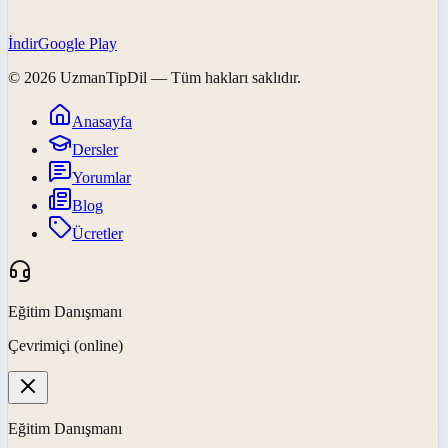
İndir
Google Play
©
2026
UzmanTipDil
— Tüm hakları saklıdır.
Anasayfa
Dersler
Yorumlar
Blog
Ücretler
Eğitim Danışmanı
Çevrimiçi (online)
Eğitim Danışmanı