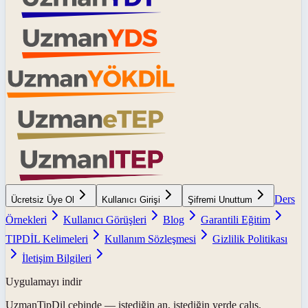
Ders
Ücretsiz Üye Ol
Kullanıcı Girişi
Şifremi Unuttum
Örnekleri
Kullanıcı Görüşleri
Blog
Garantili Eğitim
TIPDİL Kelimeleri
Kullanım Sözleşmesi
Gizlilik Politikası
İletişim Bilgileri
Uygulamayı indir
UzmanTipDil
cebinde — istediğin an, istediğin yerde çalış.