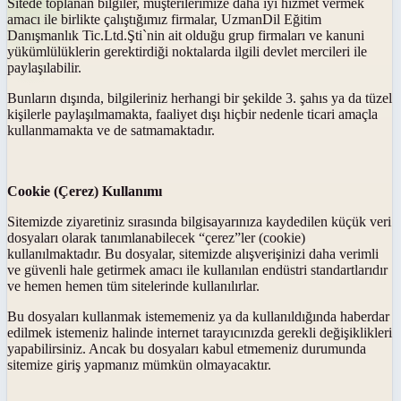
Sitede toplanan bilgiler, müşterilerimize daha iyi hizmet vermek
amacı ile birlikte çalıştığımız firmalar, UzmanDil Eğitim
Danışmanlık Tic.Ltd.Şti`nin ait olduğu grup firmaları ve kanuni
yükümlülüklerin gerektirdiği noktalarda ilgili devlet mercileri ile
paylaşılabilir.
Bunların dışında, bilgileriniz herhangi bir şekilde 3. şahıs ya da tüzel
kişilerle paylaşılmamakta, faaliyet dışı hiçbir nedenle ticari amaçla
kullanmamakta ve de satmamaktadır.
Cookie (Çerez) Kullanımı
Sitemizde ziyaretiniz sırasında bilgisayarınıza kaydedilen küçük veri
dosyaları olarak tanımlanabilecek “çerez”ler (cookie)
kullanılmaktadır. Bu dosyalar, sitemizde alışverişinizi daha verimli
ve güvenli hale getirmek amacı ile kullanılan endüstri standartlarıdır
ve hemen hemen tüm sitelerinde kullanılırlar.
Bu dosyaları kullanmak istememeniz ya da kullanıldığında haberdar
edilmek istemeniz halinde internet tarayıcınızda gerekli değişiklikleri
yapabilirsiniz. Ancak bu dosyaları kabul etmemeniz durumunda
sitemize giriş yapmanız mümkün olmayacaktır.