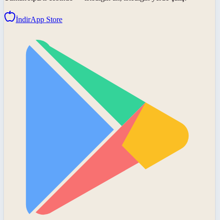
İndir
App Store