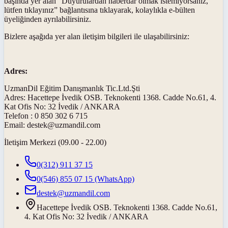
başında yer alan “Duyurulardan haberdar olmak istemiyorsanız,
lütfen tıklayınız” bağlantısına tıklayarak, kolaylıkla e-bülten
üyeliğinden ayrılabilirsiniz.
Bizlere aşağıda yer alan iletişim bilgileri ile ulaşabilirsiniz:
Adres:
UzmanDil Eğitim Danışmanlık Tic.Ltd.Şti
Adres: Hacettepe İvedik OSB. Teknokenti 1368. Cadde No.61, 4.
Kat Ofis No: 32 İvedik / ANKARA
Telefon : 0 850 302 6 715
Email: destek@uzmandil.com
İletişim Merkezi (09.00 - 22.00)
0(312) 911 37 15
0(546) 855 07 15
(WhatsApp)
destek@uzmandil.com
Hacettepe İvedik OSB. Teknokenti 1368. Cadde No.61,
4. Kat Ofis No: 32 İvedik / ANKARA