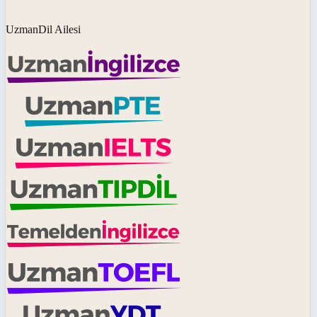
UzmanDil Ailesi