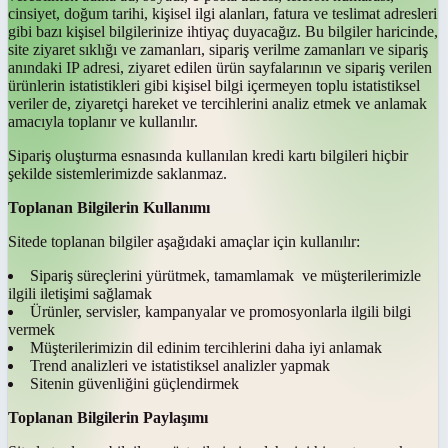
cinsiyet, doğum tarihi, kişisel ilgi alanları, fatura ve teslimat adresleri
gibi bazı kişisel bilgilerinize ihtiyaç duyacağız. Bu bilgiler haricinde,
site ziyaret sıklığı ve zamanları, sipariş verilme zamanları ve sipariş
anındaki IP adresi, ziyaret edilen ürün sayfalarının ve sipariş verilen
ürünlerin istatistikleri gibi kişisel bilgi içermeyen toplu istatistiksel
veriler de, ziyaretçi hareket ve tercihlerini analiz etmek ve anlamak
amacıyla toplanır ve kullanılır.
Sipariş oluşturma esnasında kullanılan kredi kartı bilgileri hiçbir
şekilde sistemlerimizde saklanmaz.
Toplanan Bilgilerin Kullanımı
Sitede toplanan bilgiler aşağıdaki amaçlar için kullanılır:
Sipariş süreçlerini yürütmek, tamamlamak ve müşterilerimizle
ilgili iletişimi sağlamak
Ürünler, servisler, kampanyalar ve promosyonlarla ilgili bilgi
vermek
Müşterilerimizin dil edinim tercihlerini daha iyi anlamak
Trend analizleri ve istatistiksel analizler yapmak
Sitenin güvenliğini güçlendirmek
Toplanan Bilgilerin Paylaşımı