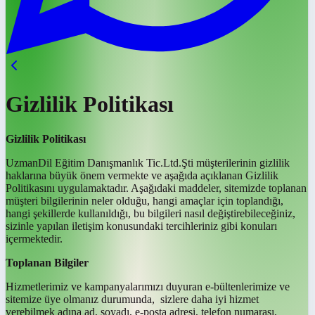
Gizlilik Politikası
Gizlilik Politikası
UzmanDil Eğitim Danışmanlık Tic.Ltd.Şti müşterilerinin gizlilik
haklarına büyük önem vermekte ve aşağıda açıklanan Gizlilik
Politikasını uygulamaktadır. Aşağıdaki maddeler, sitemizde toplanan
müşteri bilgilerinin neler olduğu, hangi amaçlar için toplandığı,
hangi şekillerde kullanıldığı, bu bilgileri nasıl değiştirebileceğiniz,
sizinle yapılan iletişim konusundaki tercihleriniz gibi konuları
içermektedir.
Toplanan Bilgiler
Hizmetlerimiz ve kampanyalarımızı duyuran e-bültenlerimize ve
sitemize üye olmanız durumunda, sizlere daha iyi hizmet
verebilmek adına ad, soyadı, e-posta adresi, telefon numarası,