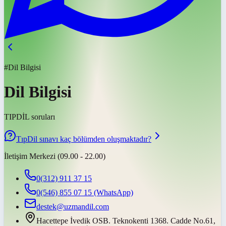
#Dil Bilgisi
Dil Bilgisi
TIPDİL soruları
TıpDil sınavı kaç bölümden oluşmaktadır?
İletişim Merkezi (09.00 - 22.00)
0(312) 911 37 15
0(546) 855 07 15
(WhatsApp)
destek@uzmandil.com
Hacettepe İvedik OSB. Teknokenti 1368. Cadde No.61,