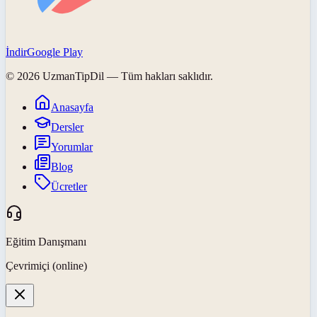
İndir
Google Play
©
2026
UzmanTipDil
— Tüm hakları saklıdır.
Anasayfa
Dersler
Yorumlar
Blog
Ücretler
Eğitim Danışmanı
Çevrimiçi (online)