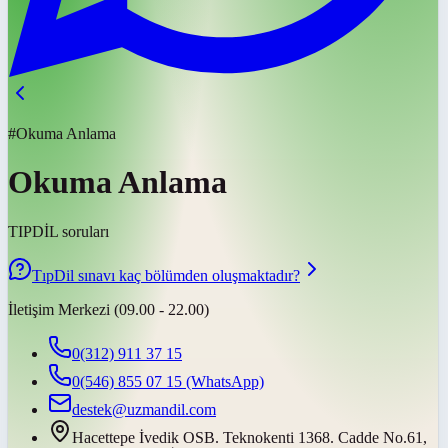
#Okuma Anlama
Okuma Anlama
TIPDİL soruları
TıpDil sınavı kaç bölümden oluşmaktadır?
İletişim Merkezi (09.00 - 22.00)
0(312) 911 37 15
0(546) 855 07 15
(WhatsApp)
destek@uzmandil.com
Hacettepe İvedik OSB. Teknokenti 1368. Cadde No.61,