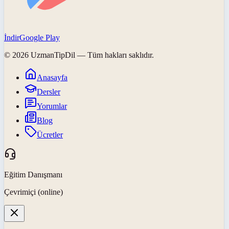
İndir
Google Play
©
2026
UzmanTipDil
— Tüm hakları saklıdır.
Anasayfa
Dersler
Yorumlar
Blog
Ücretler
Eğitim Danışmanı
Çevrimiçi (online)