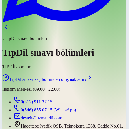
#TıpDil sınavı bölümleri
TıpDil sınavı bölümleri
TIPDİL soruları
TıpDil sınavı kaç bölümden oluşmaktadır?
İletişim Merkezi (09.00 - 22.00)
0(312) 911 37 15
0(546) 855 07 15
(WhatsApp)
destek@uzmandil.com
Hacettepe İvedik OSB. Teknokenti 1368. Cadde No.61,