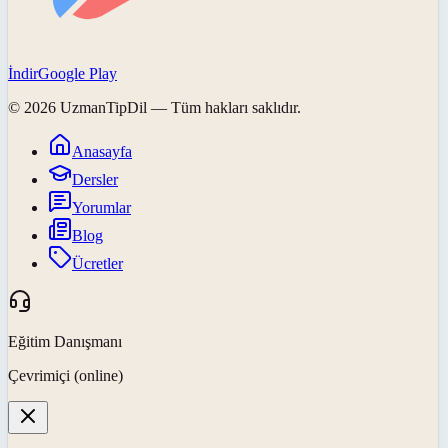
İndir
Google Play
©
2026
UzmanTipDil
— Tüm hakları saklıdır.
Anasayfa
Dersler
Yorumlar
Blog
Ücretler
Eğitim Danışmanı
Çevrimiçi (online)