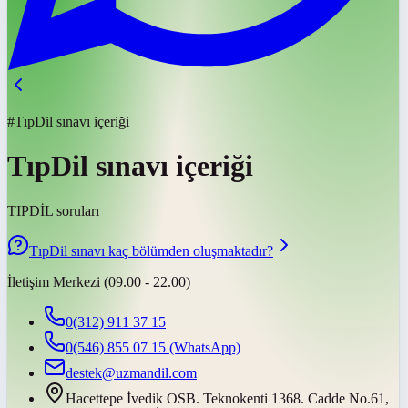
#TıpDil sınavı içeriği
TıpDil sınavı içeriği
TIPDİL soruları
TıpDil sınavı kaç bölümden oluşmaktadır?
İletişim Merkezi (09.00 - 22.00)
0(312) 911 37 15
0(546) 855 07 15
(WhatsApp)
destek@uzmandil.com
Hacettepe İvedik OSB. Teknokenti 1368. Cadde No.61,