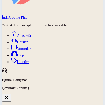
İndir
Google Play
©
2026
UzmanTipDil
— Tüm hakları saklıdır.
Anasayfa
Dersler
Yorumlar
Blog
Ücretler
Eğitim Danışmanı
Çevrimiçi (online)