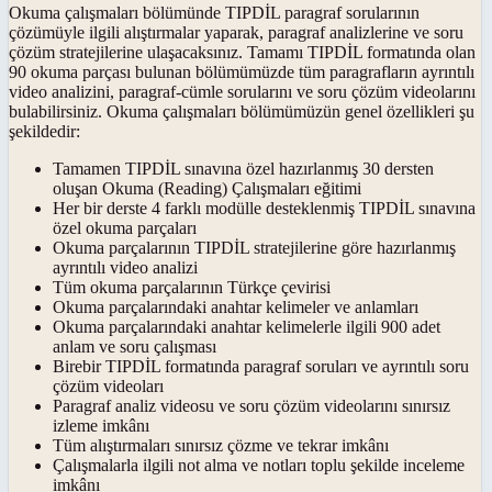
Okuma çalışmaları bölümünde TIPDİL paragraf sorularının
çözümüyle ilgili alıştırmalar yaparak, paragraf analizlerine ve soru
çözüm stratejilerine ulaşacaksınız. Tamamı TIPDİL formatında olan
90 okuma parçası bulunan bölümümüzde tüm paragrafların ayrıntılı
video analizini, paragraf-cümle sorularını ve soru çözüm videolarını
bulabilirsiniz. Okuma çalışmaları bölümümüzün genel özellikleri şu
şekildedir:
Tamamen TIPDİL sınavına özel hazırlanmış 30 dersten
oluşan Okuma (Reading) Çalışmaları eğitimi
Her bir derste 4 farklı modülle desteklenmiş TIPDİL sınavına
özel okuma parçaları
Okuma parçalarının TIPDİL stratejilerine göre hazırlanmış
ayrıntılı video analizi
Tüm okuma parçalarının Türkçe çevirisi
Okuma parçalarındaki anahtar kelimeler ve anlamları
Okuma parçalarındaki anahtar kelimelerle ilgili 900 adet
anlam ve soru çalışması
Birebir TIPDİL formatında paragraf soruları ve ayrıntılı soru
çözüm videoları
Paragraf analiz videosu ve soru çözüm videolarını sınırsız
izleme imkânı
Tüm alıştırmaları sınırsız çözme ve tekrar imkânı
Çalışmalarla ilgili not alma ve notları toplu şekilde inceleme
imkânı