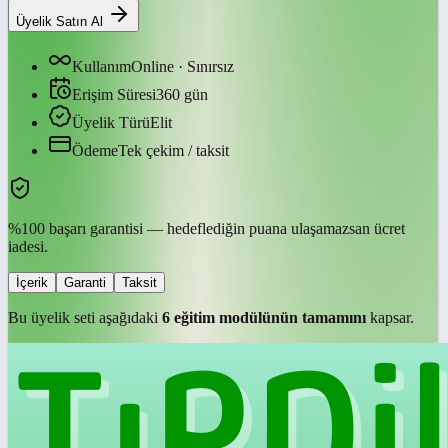
Üyelik Satın Al
Kullanım
Online · Sınırsız
Erişim Süresi
360
gün
Üyelik Türü
Elit
Ödeme
Tek çekim / taksit
%100 başarı garantisi — hedeflediğin puana ulaşamazsan ücret
iadesi.
İçerik
Garanti
Taksit
Bu üyelik seti aşağıdaki
6
eğitim modülünün tamamını
kapsar.