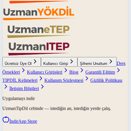
Ders
Ücretsiz Üye Ol
Kullanıcı Girişi
Şifremi Unuttum
Örnekleri
Kullanıcı Görüşleri
Blog
Garantili Eğitim
TIPDİL Kelimeleri
Kullanım Sözleşmesi
Gizlilik Politikası
İletişim Bilgileri
Uygulamayı indir
UzmanTipDil
cebinde — istediğin an, istediğin yerde çalış.
İndir
App Store