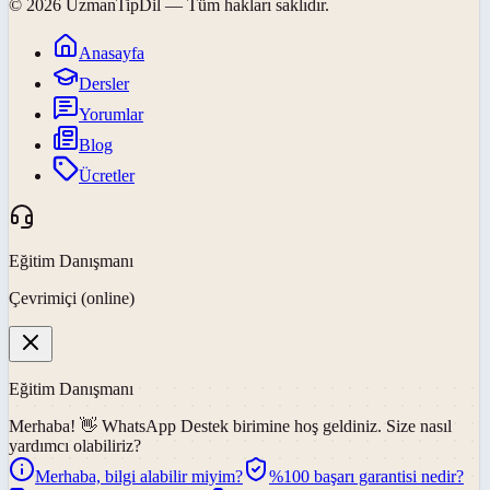
©
2026
UzmanTipDil
— Tüm hakları saklıdır.
Anasayfa
Dersler
Yorumlar
Blog
Ücretler
Eğitim Danışmanı
Çevrimiçi (online)
Eğitim Danışmanı
Merhaba! 👋
WhatsApp Destek
birimine hoş geldiniz. Size nasıl
yardımcı olabiliriz?
Merhaba, bilgi alabilir miyim?
%100 başarı garantisi nedir?