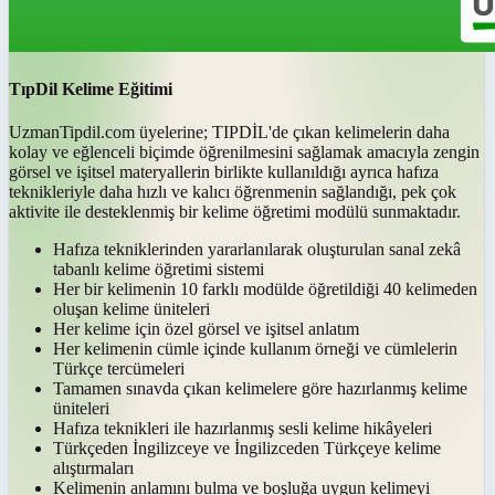
TıpDil Kelime Eğitimi
UzmanTipdil.com üyelerine; TIPDİL'de çıkan kelimelerin daha
kolay ve eğlenceli biçimde öğrenilmesini sağlamak amacıyla zengin
görsel ve işitsel materyallerin birlikte kullanıldığı ayrıca hafıza
teknikleriyle daha hızlı ve kalıcı öğrenmenin sağlandığı, pek çok
aktivite ile desteklenmiş bir kelime öğretimi modülü sunmaktadır.
Hafıza tekniklerinden yararlanılarak oluşturulan sanal zekâ
tabanlı kelime öğretimi sistemi
Her bir kelimenin 10 farklı modülde öğretildiği 40 kelimeden
oluşan kelime üniteleri
Her kelime için özel görsel ve işitsel anlatım
Her kelimenin cümle içinde kullanım örneği ve cümlelerin
Türkçe tercümeleri
Tamamen sınavda çıkan kelimelere göre hazırlanmış kelime
üniteleri
Hafıza teknikleri ile hazırlanmış sesli kelime hikâyeleri
Türkçeden İngilizceye ve İngilizceden Türkçeye kelime
alıştırmaları
Kelimenin anlamını bulma ve boşluğa uygun kelimeyi