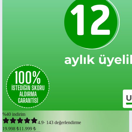
%
40
indirim
4.9
·
143
değerlendirme
19.998
₺
11.999
₺