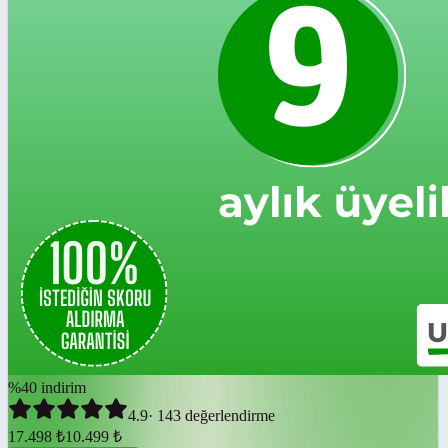
%
40
indirim
4.9
·
143
değerlendirme
17.498
₺
10.499
₺