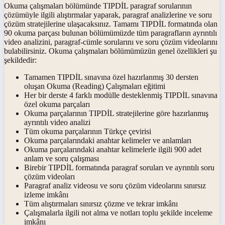
Okuma çalışmaları bölümünde TIPDİL paragraf sorularının
çözümüyle ilgili alıştırmalar yaparak, paragraf analizlerine ve soru
çözüm stratejilerine ulaşacaksınız. Tamamı TIPDİL formatında olan
90 okuma parçası bulunan bölümümüzde tüm paragrafların ayrıntılı
video analizini, paragraf-cümle sorularını ve soru çözüm videolarını
bulabilirsiniz. Okuma çalışmaları bölümümüzün genel özellikleri şu
şekildedir:
Tamamen TIPDİL sınavına özel hazırlanmış 30 dersten
oluşan Okuma (Reading) Çalışmaları eğitimi
Her bir derste 4 farklı modülle desteklenmiş TIPDİL sınavına
özel okuma parçaları
Okuma parçalarının TIPDİL stratejilerine göre hazırlanmış
ayrıntılı video analizi
Tüm okuma parçalarının Türkçe çevirisi
Okuma parçalarındaki anahtar kelimeler ve anlamları
Okuma parçalarındaki anahtar kelimelerle ilgili 900 adet
anlam ve soru çalışması
Birebir TIPDİL formatında paragraf soruları ve ayrıntılı soru
çözüm videoları
Paragraf analiz videosu ve soru çözüm videolarını sınırsız
izleme imkânı
Tüm alıştırmaları sınırsız çözme ve tekrar imkânı
Çalışmalarla ilgili not alma ve notları toplu şekilde inceleme
imkânı