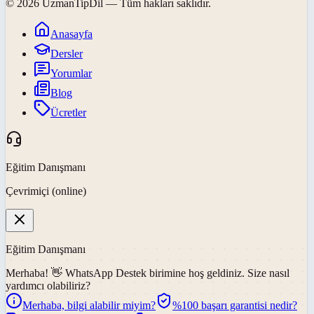
©
2026
UzmanTipDil
— Tüm hakları saklıdır.
Anasayfa
Dersler
Yorumlar
Blog
Ücretler
Eğitim Danışmanı
Çevrimiçi (online)
Eğitim Danışmanı
Merhaba! 👋
WhatsApp Destek
birimine hoş geldiniz. Size nasıl
yardımcı olabiliriz?
Merhaba, bilgi alabilir miyim?
%100 başarı garantisi nedir?