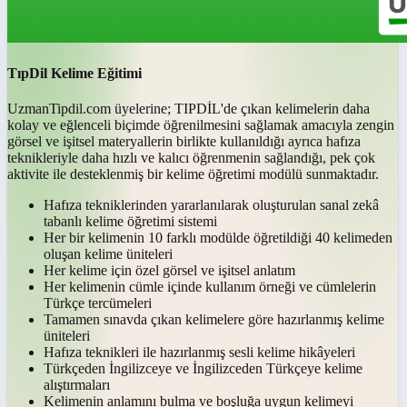
TıpDil Kelime Eğitimi
UzmanTipdil.com üyelerine; TIPDİL'de çıkan kelimelerin daha
kolay ve eğlenceli biçimde öğrenilmesini sağlamak amacıyla zengin
görsel ve işitsel materyallerin birlikte kullanıldığı ayrıca hafıza
teknikleriyle daha hızlı ve kalıcı öğrenmenin sağlandığı, pek çok
aktivite ile desteklenmiş bir kelime öğretimi modülü sunmaktadır.
Hafıza tekniklerinden yararlanılarak oluşturulan sanal zekâ
tabanlı kelime öğretimi sistemi
Her bir kelimenin 10 farklı modülde öğretildiği 40 kelimeden
oluşan kelime üniteleri
Her kelime için özel görsel ve işitsel anlatım
Her kelimenin cümle içinde kullanım örneği ve cümlelerin
Türkçe tercümeleri
Tamamen sınavda çıkan kelimelere göre hazırlanmış kelime
üniteleri
Hafıza teknikleri ile hazırlanmış sesli kelime hikâyeleri
Türkçeden İngilizceye ve İngilizceden Türkçeye kelime
alıştırmaları
Kelimenin anlamını bulma ve boşluğa uygun kelimeyi