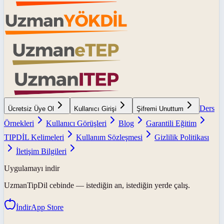
Ders
Ücretsiz Üye Ol
Kullanıcı Girişi
Şifremi Unuttum
Örnekleri
Kullanıcı Görüşleri
Blog
Garantili Eğitim
TIPDİL Kelimeleri
Kullanım Sözleşmesi
Gizlilik Politikası
İletişim Bilgileri
Uygulamayı indir
UzmanTipDil
cebinde — istediğin an, istediğin yerde çalış.
İndir
App Store