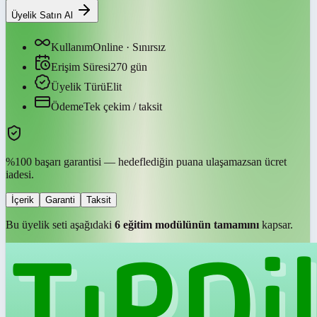
Üyelik Satın Al
Kullanım
Online · Sınırsız
Erişim Süresi
270
gün
Üyelik Türü
Elit
Ödeme
Tek çekim / taksit
%100 başarı garantisi — hedeflediğin puana ulaşamazsan ücret
iadesi.
İçerik
Garanti
Taksit
Bu üyelik seti aşağıdaki
6
eğitim modülünün tamamını
kapsar.