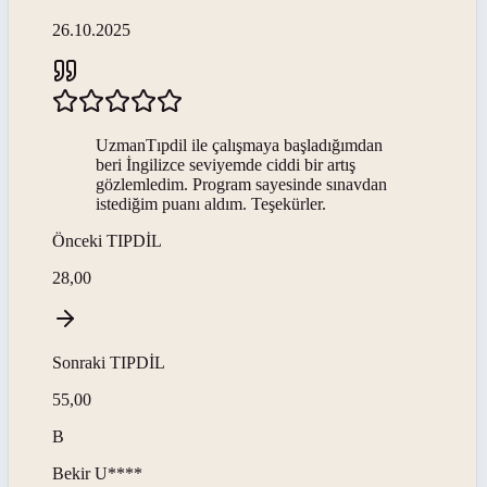
26.10.2025
UzmanTıpdil ile çalışmaya başladığımdan
beri İngilizce seviyemde ciddi bir artış
gözlemledim. Program sayesinde sınavdan
istediğim puanı aldım. Teşekürler.
Önceki
TIPDİL
28,00
Sonraki
TIPDİL
55,00
B
Bekir
U****