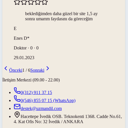
beklediğimden daha güzel bir site 1,5 ay
sonra umarım faydasını da göreceğim
E
Enes
D*
Doktor · 0 · 0
29.01.2023
Önceki
1
/
6
Sonraki
İletişim Merkezi (09.00 - 22.00)
0(312) 911 37 15
0(546) 855 07 15
(WhatsApp)
destek@uzmandil.com
Hacettepe İvedik OSB. Teknokenti 1368. Cadde No.61,
4. Kat Ofis No: 32 İvedik / ANKARA