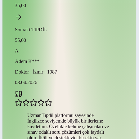
35,00
Sonraki
TIPDİL
55,00
A
Adem
K***
Doktor · İzmir · 1987
08.04.2026
UzmanTıpdil platformu sayesinde
İngilizce seviyemde büyük bir ilerleme
kaydettim. Özellikle kelime çalışmaları ve
sınav odaklı soru çözümleri çok faydalı
oldu. İlgili ve destekleyici bir ekip var,