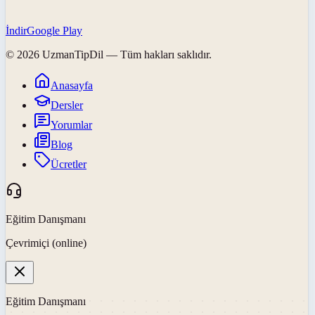
İndir
Google Play
©
2026
UzmanTipDil
— Tüm hakları saklıdır.
Anasayfa
Dersler
Yorumlar
Blog
Ücretler
Eğitim Danışmanı
Çevrimiçi (online)
Eğitim Danışmanı