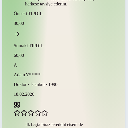
herkese tavsiye ederim.
Önceki
TIPDİL
30,00
Sonraki
TIPDİL
60,00
A
Adem
Y*****
Doktor · İstanbul · 1990
18.02.2026
İlk başta biraz tereddüt etsem de