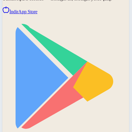
İndir
App Store