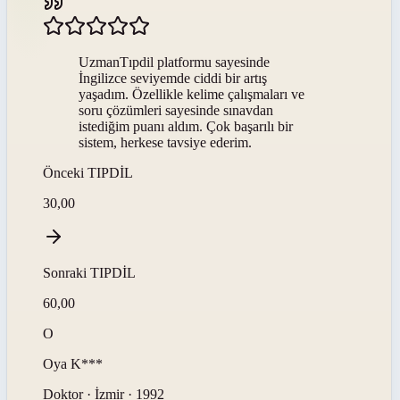
UzmanTıpdil platformu sayesinde
İngilizce seviyemde ciddi bir artış
yaşadım. Özellikle kelime çalışmaları ve
soru çözümleri sayesinde sınavdan
istediğim puanı aldım. Çok başarılı bir
sistem, herkese tavsiye ederim.
Önceki
TIPDİL
30,00
Sonraki
TIPDİL
60,00
O
Oya
K***
Doktor · İzmir · 1992