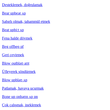
Desteklemek, doğrulamak
Bear up
beər ʌp
Sabırlı olmak, tahammül etmek
Beat up
biːt ʌp
Fena halde dövmek
Beg off
beɡ ɒf
Geri çevirmek
Blow out
bləʊ aʊt
Üfleyerek söndürmek
Blow up
bləʊ ʌp
Patlamak, havaya uçurmak
Bone up on
bəʊn ʌp ɒn
Çok çalışmak, ineklemek