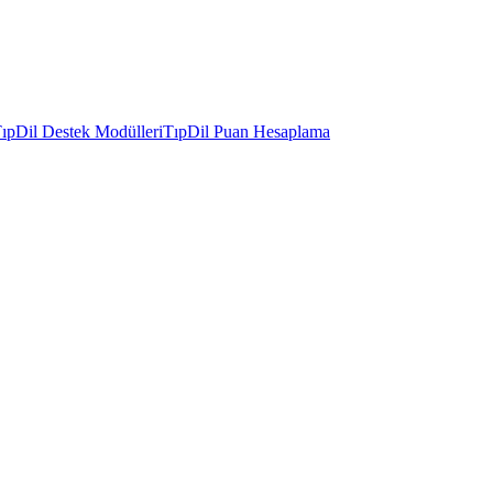
ıpDil Destek Modülleri
TıpDil Puan Hesaplama