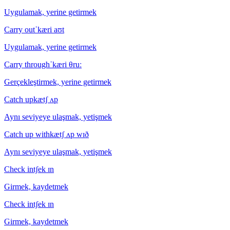
Uygulamak, yerine getirmek
Carry out
ˈkæri aʊt
Uygulamak, yerine getirmek
Carry through
ˈkæri θruː
Gerçekleştirmek, yerine getirmek
Catch up
kætʃ ʌp
Aynı seviyeye ulaşmak, yetişmek
Catch up with
kætʃ ʌp wɪð
Aynı seviyeye ulaşmak, yetişmek
Check in
tʃek ɪn
Girmek, kaydetmek
Check in
tʃek ɪn
Girmek, kaydetmek