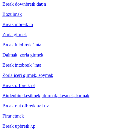
Break down
breɪk daʊn
Bozulmak
Break in
breɪk ɪn
Zorla girmek
Break into
breɪk ˈɪntə
Dalmak, zorla girmek
Break into
breɪk ˈɪntə
Zorla içeri girmek, soymak
Break off
breɪk ɒf
Birdenbire kesilmek, durmak, kesmek, kırmak
Break out of
breɪk aʊt ɒv
Firar etmek
Break up
breɪk ʌp