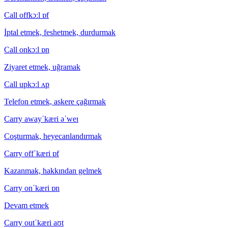
Call off
kɔːl ɒf
İptal etmek, feshetmek, durdurmak
Call on
kɔːl ɒn
Ziyaret etmek, uğramak
Call up
kɔːl ʌp
Telefon etmek, askere çağırmak
Carry away
ˈkæri əˈweɪ
Coşturmak, heyecanlandırmak
Carry off
ˈkæri ɒf
Kazanmak, hakkından gelmek
Carry on
ˈkæri ɒn
Devam etmek
Carry out
ˈkæri aʊt