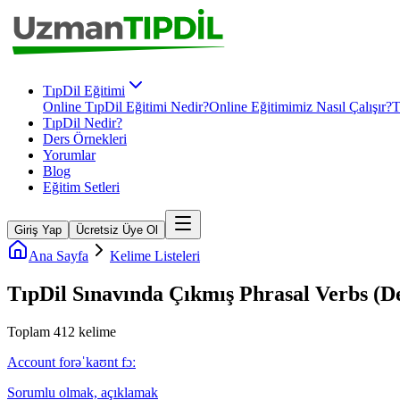
TıpDil Eğitimi
Online TıpDil Eğitimi Nedir?
Online Eğitimimiz Nasıl Çalışır?
T
TıpDil Nedir?
Ders Örnekleri
Yorumlar
Blog
Eğitim Setleri
Giriş Yap
Ücretsiz Üye Ol
Ana Sayfa
Kelime Listeleri
TıpDil Sınavında Çıkmış Phrasal Verbs (Dey
Toplam
412
kelime
Account for
əˈkaʊnt fɔː
Sorumlu olmak, açıklamak