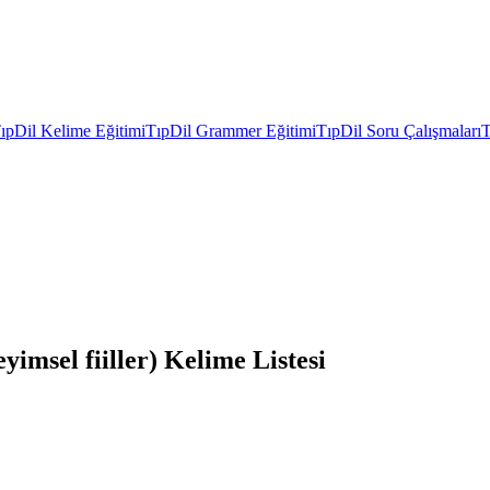
ıpDil Kelime Eğitimi
TıpDil Grammer Eğitimi
TıpDil Soru Çalışmaları
T
imsel fiiller) Kelime Listesi