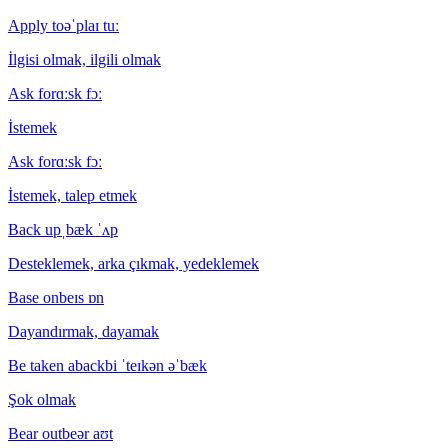
Apply to
əˈplaɪ tuː
İlgisi olmak, ilgili olmak
Ask for
ɑːsk fɔː
İstemek
Ask for
ɑːsk fɔː
İstemek, talep etmek
Back up
ˌbæk ˈʌp
Desteklemek, arka çıkmak, yedeklemek
Base on
beɪs ɒn
Dayandırmak, dayamak
Be taken aback
bi ˈteɪkən əˈbæk
Şok olmak
Bear out
beər aʊt