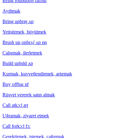
Bring round
brɪŋ raʊnd
Ayıltmak
Bring up
brɪŋ ʌp
Yetiştirmek, büyütmek
Brush up on
brʌʃ ʌp ɒn
Çalışmak, ilerletmek
Build up
bɪld ʌp
Kurmak, kuvvetlendirmek, artırmak
Buy off
baɪ ɒf
Rüşvet vererek satın almak
Call at
kɔːl æt
Uğramak, ziyaret etmek
Call for
kɔːl fɔː
Gerektirmek, istemek, çağırmak