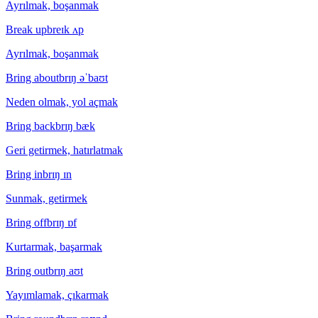
Ayrılmak, boşanmak
Break up
breɪk ʌp
Ayrılmak, boşanmak
Bring about
brɪŋ əˈbaʊt
Neden olmak, yol açmak
Bring back
brɪŋ bæk
Geri getirmek, hatırlatmak
Bring in
brɪŋ ɪn
Sunmak, getirmek
Bring off
brɪŋ ɒf
Kurtarmak, başarmak
Bring out
brɪŋ aʊt
Yayımlamak, çıkarmak