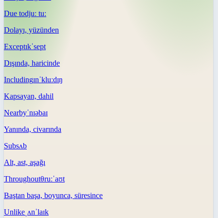
Due to
djuː tuː
Dolayı, yüzünden
Except
ɪkˈsept
Dışında, haricinde
Including
ɪnˈkluːdɪŋ
Kapsayan, dahil
Nearby
ˈnɪəbaɪ
Yanında, civarında
Sub
sʌb
Alt, ast, aşağı
Throughout
θruːˈaʊt
Baştan başa, boyunca, süresince
Unlike
ˌʌnˈlaɪk