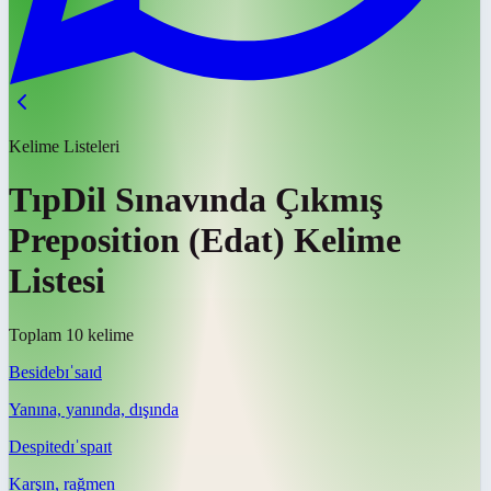
Kelime Listeleri
TıpDil Sınavında Çıkmış
Preposition (Edat) Kelime
Listesi
Toplam 10 kelime
Beside
bɪˈsaɪd
Yanına, yanında, dışında
Despite
dɪˈspaɪt
Karşın, rağmen