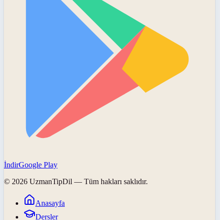
İndir
Google Play
©
2026
UzmanTipDil
— Tüm hakları saklıdır.
Anasayfa
Dersler