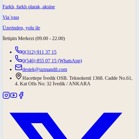
Farklı, farklı olarak, aksine
Via
ˈvaɪə
Üzerinden, yolu ile
İletişim Merkezi (09.00 - 22.00)
0(312) 911 37 15
0(546) 855 07 15
(WhatsApp)
destek@uzmandil.com
Hacettepe İvedik OSB. Teknokenti 1368. Cadde No.61,
4. Kat Ofis No: 32 İvedik / ANKARA