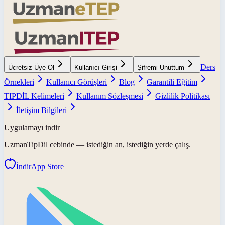
Ders
Ücretsiz Üye Ol
Kullanıcı Girişi
Şifremi Unuttum
Örnekleri
Kullanıcı Görüşleri
Blog
Garantili Eğitim
TIPDİL Kelimeleri
Kullanım Sözleşmesi
Gizlilik Politikası
İletişim Bilgileri
Uygulamayı indir
UzmanTipDil
cebinde — istediğin an, istediğin yerde çalış.
İndir
App Store