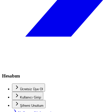
Hesabım
Ücretsiz Üye Ol
Kullanıcı Girişi
Şifremi Unuttum