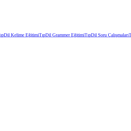
ıpDil Kelime Eğitimi
TıpDil Grammer Eğitimi
TıpDil Soru Çalışmaları
T