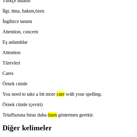
Türkçe anlamı
İlgi, itina, bakım,özen
İngilizce tanımı
Attention, concern
Eş anlamlılar
Attention
Türevleri
Cares
Örnek cümle
You need to take a bit more
care
with your spelling.
Örnek cümle (çeviri)
Telaffuzuna biraz daha
özen
göstermen gerekir.
Diğer kelimeler