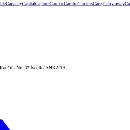
ble
Capacity
Capital
Capture
Cardiac
Careful
Careless
Carry
Carry away
Ca
. Kat Ofis No: 32 İvedik / ANKARA