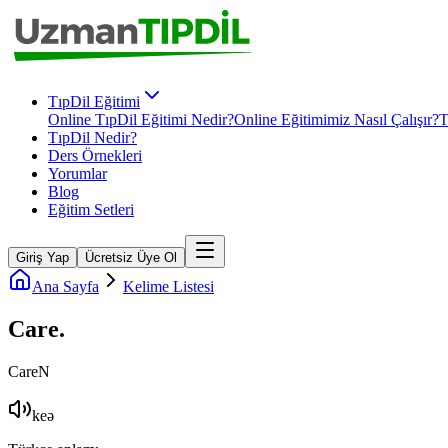
TıpDil Eğitimi
Online TıpDil Eğitimi Nedir?
Online Eğitimimiz Nasıl Çalışır?
T
TıpDil Nedir?
Ders Örnekleri
Yorumlar
Blog
Eğitim Setleri
Giriş Yap
Ücretsiz Üye Ol
Ana Sayfa
Kelime Listesi
Care
.
Care
N
keə