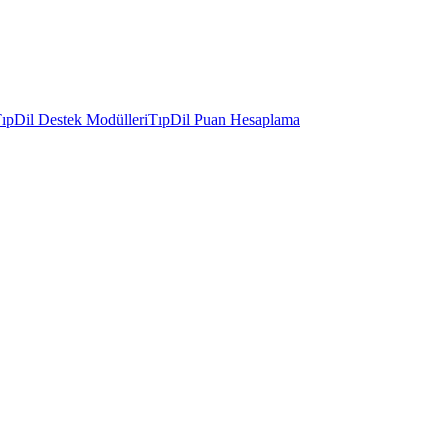
ıpDil Destek Modülleri
TıpDil Puan Hesaplama