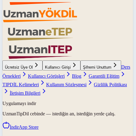
Ders
Ücretsiz Üye Ol
Kullanıcı Girişi
Şifremi Unuttum
Örnekleri
Kullanıcı Görüşleri
Blog
Garantili Eğitim
TIPDİL Kelimeleri
Kullanım Sözleşmesi
Gizlilik Politikası
İletişim Bilgileri
Uygulamayı indir
UzmanTipDil
cebinde — istediğin an, istediğin yerde çalış.
İndir
App Store