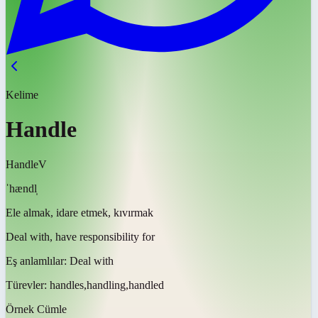
Kelime
Handle
Handle
V
ˈhændl̩
Ele almak, idare etmek, kıvırmak
Deal with, have responsibility for
Eş anlamlılar:
Deal with
Türevler:
handles,handling,handled
Örnek Cümle