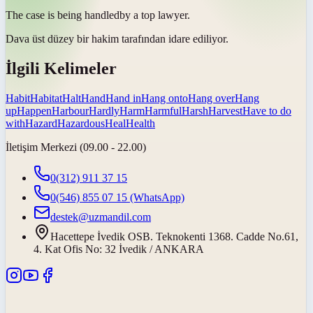
The case is being
handled
by a top lawyer.
Dava üst düzey bir hakim tarafından
idare ediliyor
.
İlgili Kelimeler
Habit
Habitat
Halt
Hand
Hand in
Hang onto
Hang over
Hang
up
Happen
Harbour
Hardly
Harm
Harmful
Harsh
Harvest
Have to do
with
Hazard
Hazardous
Heal
Health
İletişim Merkezi (09.00 - 22.00)
0(312) 911 37 15
0(546) 855 07 15
(WhatsApp)
destek@uzmandil.com
Hacettepe İvedik OSB. Teknokenti 1368. Cadde No.61,
4. Kat Ofis No: 32 İvedik / ANKARA