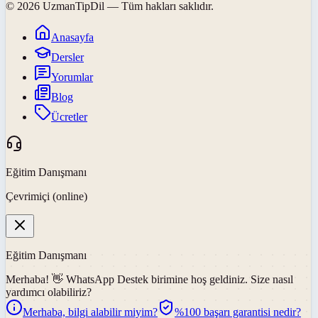
©
2026
UzmanTipDil
— Tüm hakları saklıdır.
Anasayfa
Dersler
Yorumlar
Blog
Ücretler
Eğitim Danışmanı
Çevrimiçi (online)
Eğitim Danışmanı
Merhaba! 👋
WhatsApp Destek
birimine hoş geldiniz. Size nasıl
yardımcı olabiliriz?
Merhaba, bilgi alabilir miyim?
%100 başarı garantisi nedir?