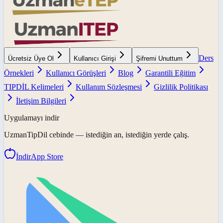
Ders
Ücretsiz Üye Ol
Kullanıcı Girişi
Şifremi Unuttum
Örnekleri
Kullanıcı Görüşleri
Blog
Garantili Eğitim
TIPDİL Kelimeleri
Kullanım Sözleşmesi
Gizlilik Politikası
İletişim Bilgileri
Uygulamayı indir
UzmanTipDil
cebinde — istediğin an, istediğin yerde çalış.
İndir
App Store