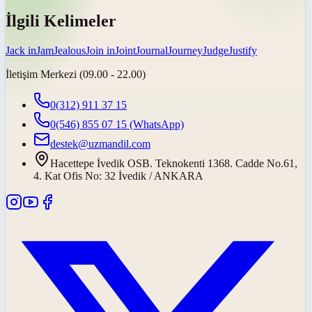
İlgili Kelimeler
Jack in
Jam
Jealous
Join in
Joint
Journal
Journey
Judge
Justify
İletişim Merkezi (09.00 - 22.00)
0(312) 911 37 15
0(546) 855 07 15
(WhatsApp)
destek@uzmandil.com
Hacettepe İvedik OSB. Teknokenti 1368. Cadde No.61,
4. Kat Ofis No: 32 İvedik / ANKARA