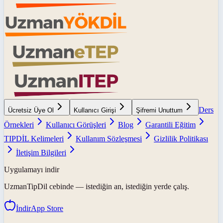
Ders
Ücretsiz Üye Ol
Kullanıcı Girişi
Şifremi Unuttum
Örnekleri
Kullanıcı Görüşleri
Blog
Garantili Eğitim
TIPDİL Kelimeleri
Kullanım Sözleşmesi
Gizlilik Politikası
İletişim Bilgileri
Uygulamayı indir
UzmanTipDil
cebinde — istediğin an, istediğin yerde çalış.
İndir
App Store