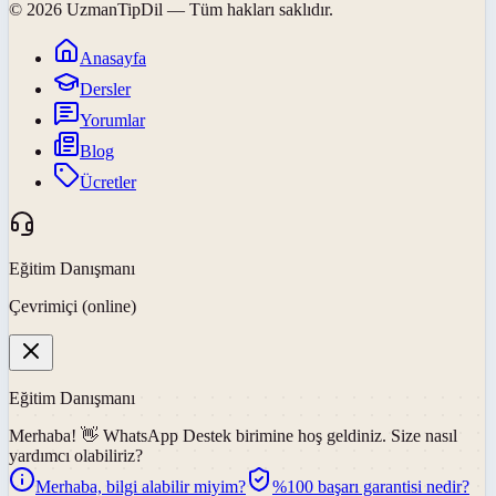
©
2026
UzmanTipDil
— Tüm hakları saklıdır.
Anasayfa
Dersler
Yorumlar
Blog
Ücretler
Eğitim Danışmanı
Çevrimiçi (online)
Eğitim Danışmanı
Merhaba! 👋
WhatsApp Destek
birimine hoş geldiniz. Size nasıl
yardımcı olabiliriz?
Merhaba, bilgi alabilir miyim?
%100 başarı garantisi nedir?