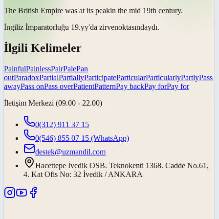
The British Empire was at its
peak
in the mid 19th century.
İngiliz İmparatorluğu 19.yy'da
zirve
noktasındaydı.
İlgili Kelimeler
Painful
Painless
Pair
Pale
Pan
out
Paradox
Partial
Partially
Participate
Particular
Particularly
Partly
Pass
away
Pass on
Pass over
Patient
Pattern
Pay back
Pay for
Pay for
İletişim Merkezi (09.00 - 22.00)
0(312) 911 37 15
0(546) 855 07 15
(WhatsApp)
destek@uzmandil.com
Hacettepe İvedik OSB. Teknokenti 1368. Cadde No.61,
4. Kat Ofis No: 32 İvedik / ANKARA