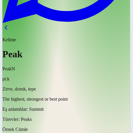
Kelime
Peak
Peak
N
piːk
Zirve, doruk, tepe
The highest, strongest or best point
Eş anlamlılar:
Summit
Türevler:
Peaks
Örnek Cümle