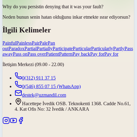
Why do you
persist
in denying that it was your fault?
Neden bunun senin hatan olduğunu inkar etmekte
ısrar ediyorsun
?
İlgili Kelimeler
Painful
Painless
Pair
Pale
Pan
out
Paradox
Partial
Partially
Participate
Particular
Particularly
Partly
Pass
away
Pass on
Pass over
Patient
Pattern
Pay back
Pay for
Pay for
İletişim Merkezi (09.00 - 22.00)
0(312) 911 37 15
0(546) 855 07 15
(WhatsApp)
destek@uzmandil.com
Hacettepe İvedik OSB. Teknokenti 1368. Cadde No.61,
4. Kat Ofis No: 32 İvedik / ANKARA