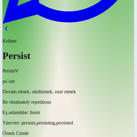
Kelime
Persist
Persist
V
pəˈsɪst
Devam etmek, sürdürmek, ısrar etmek
Be obstinately repetitious
Eş anlamlılar:
Insist
Türevler:
persists,persisting,persisted
Örnek Cümle