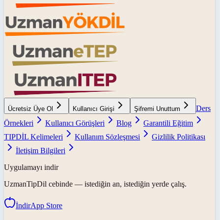
Ders
Ücretsiz Üye Ol
Kullanıcı Girişi
Şifremi Unuttum
Örnekleri
Kullanıcı Görüşleri
Blog
Garantili Eğitim
TIPDİL Kelimeleri
Kullanım Sözleşmesi
Gizlilik Politikası
İletişim Bilgileri
Uygulamayı indir
UzmanTipDil
cebinde — istediğin an, istediğin yerde çalış.
İndir
App Store