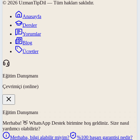
©
2026
UzmanTipDil
— Tüm hakları saklıdır.
Anasayfa
Dersler
Yorumlar
Blog
Ücretler
Eğitim Danışmanı
Çevrimiçi (online)
Eğitim Danışmanı
Merhaba! 👋
WhatsApp Destek
birimine hoş geldiniz. Size nasıl
yardımcı olabiliriz?
Merhaba, bilgi alabilir miyim?
%100 başarı garantisi nedir?