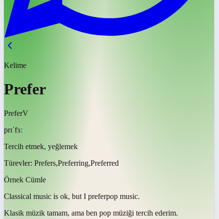
Kelime
Prefer
Prefer
V
prɪˈfɜː
Tercih etmek, yeğlemek
Türevler:
Prefers,Preferring,Preferred
Örnek Cümle
Classical music is ok, but I
prefer
pop music.
Klasik müzik tamam, ama ben pop müziği
tercih ederim
.