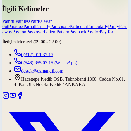
İlgili Kelimeler
Painful
Painless
Pair
Pale
Pan
out
Paradox
Partial
Partially
Participate
Particular
Particularly
Partly
Pass
away
Pass on
Pass over
Patient
Pattern
Pay back
Pay for
Pay for
İletişim Merkezi (09.00 - 22.00)
0(312) 911 37 15
0(546) 855 07 15
(WhatsApp)
destek@uzmandil.com
Hacettepe İvedik OSB. Teknokenti 1368. Cadde No.61,
4. Kat Ofis No: 32 İvedik / ANKARA