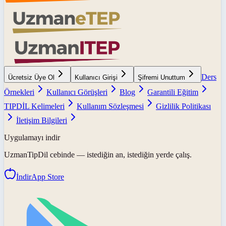
Ders
Ücretsiz Üye Ol
Kullanıcı Girişi
Şifremi Unuttum
Örnekleri
Kullanıcı Görüşleri
Blog
Garantili Eğitim
TIPDİL Kelimeleri
Kullanım Sözleşmesi
Gizlilik Politikası
İletişim Bilgileri
Uygulamayı indir
UzmanTipDil
cebinde — istediğin an, istediğin yerde çalış.
İndir
App Store