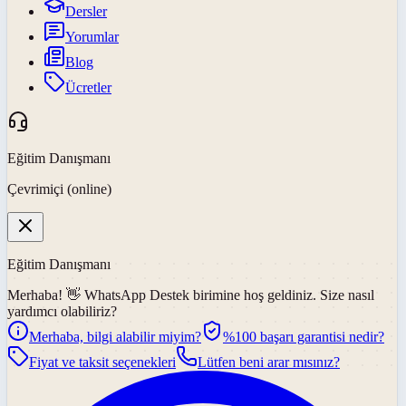
Dersler
Yorumlar
Blog
Ücretler
Eğitim Danışmanı
Çevrimiçi (online)
Eğitim Danışmanı
Merhaba! 👋
WhatsApp Destek
birimine hoş geldiniz. Size nasıl
yardımcı olabiliriz?
Merhaba, bilgi alabilir miyim?
%100 başarı garantisi nedir?
Fiyat ve taksit seçenekleri
Lütfen beni arar mısınız?