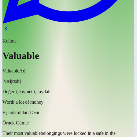
Kelime
Valuable
Valuable
Adj
ˈvæljʊəbl̩
Değerli, kıymetli, faydalı
Worth a lot of money
Eş anlamlılar:
Dear
Örnek Cümle
Their most
valuable
belongings were locked in a safe in the