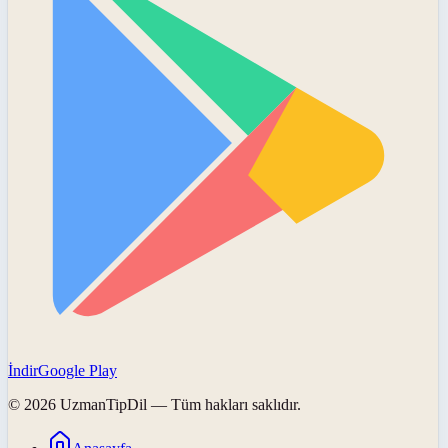
İndir
Google Play
©
2026
UzmanTipDil
— Tüm hakları saklıdır.