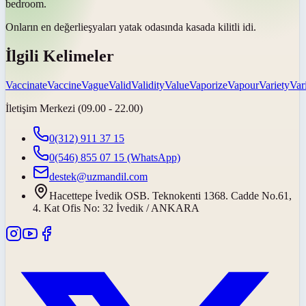
bedroom.
Onların en
değerli
eşyaları yatak odasında kasada kilitli idi.
İlgili Kelimeler
Vaccinate
Vaccine
Vague
Valid
Validity
Value
Vaporize
Vapour
Variety
Var
İletişim Merkezi (09.00 - 22.00)
0(312) 911 37 15
0(546) 855 07 15
(WhatsApp)
destek@uzmandil.com
Hacettepe İvedik OSB. Teknokenti 1368. Cadde No.61,
4. Kat Ofis No: 32 İvedik / ANKARA