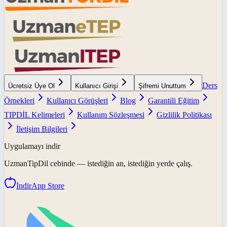
Ders
Ücretsiz Üye Ol
Kullanıcı Girişi
Şifremi Unuttum
Örnekleri
Kullanıcı Görüşleri
Blog
Garantili Eğitim
TIPDİL Kelimeleri
Kullanım Sözleşmesi
Gizlilik Politikası
İletişim Bilgileri
Uygulamayı indir
UzmanTipDil
cebinde — istediğin an, istediğin yerde çalış.
İndir
App Store