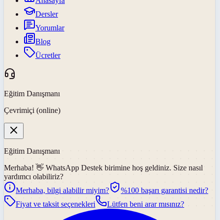
Anasayfa
Dersler
Yorumlar
Blog
Ücretler
Eğitim Danışmanı
Çevrimiçi (online)
Eğitim Danışmanı
Merhaba! 👋
WhatsApp Destek
birimine hoş geldiniz. Size nasıl
yardımcı olabiliriz?
Merhaba, bilgi alabilir miyim?
%100 başarı garantisi nedir?
Fiyat ve taksit seçenekleri
Lütfen beni arar mısınız?