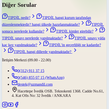
Diğer Sorular
TIPDİL nedir?
TIPDİL hangi kurum tarafından
düzenlenmektedir? hangi ülkede hazırlanmaktadır?
TIPDİL
sonucu nerelerde kullanılır?
TIPDİL kimler girebilir?
TIPDİL sınavı nerelerde yapılmaktadır?
TIPDİL sınavı yılda
kaç kez yapılmaktadır?
TIPDİL'in geçerliliği ne kadardır?
TIPDİL hangi dillerde yapılmaktadır?
İletişim Merkezi (09.00 - 22.00)
0(312) 911 37 15
0(546) 855 07 15
(WhatsApp)
destek@uzmandil.com
Hacettepe İvedik OSB. Teknokenti 1368. Cadde No.61,
4. Kat Ofis No: 32 İvedik / ANKARA