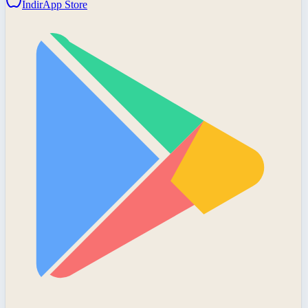
İndir
App Store