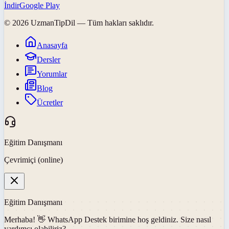
İndir
Google Play
©
2026
UzmanTipDil
— Tüm hakları saklıdır.
Anasayfa
Dersler
Yorumlar
Blog
Ücretler
Eğitim Danışmanı
Çevrimiçi (online)
Eğitim Danışmanı
Merhaba! 👋
WhatsApp Destek
birimine hoş geldiniz. Size nasıl
yardımcı olabiliriz?