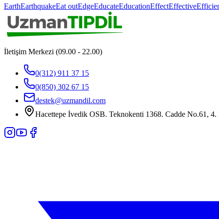
Earth
Earthquake
Eat out
Edge
Educate
Education
Effect
Effective
Efficie
İletişim Merkezi (09.00 - 22.00)
0(312) 911 37 15
0(850) 302 67 15
destek@uzmandil.com
Hacettepe İvedik OSB. Teknokenti 1368. Cadde No.61, 4