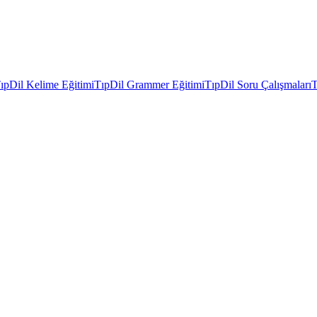
ıpDil Kelime Eğitimi
TıpDil Grammer Eğitimi
TıpDil Soru Çalışmaları
T