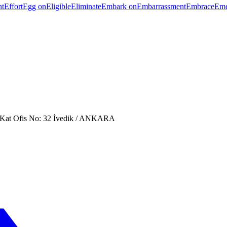
nt
Effort
Egg on
Eligible
Eliminate
Embark on
Embarrassment
Embrace
Eme
. Kat Ofis No: 32 İvedik / ANKARA