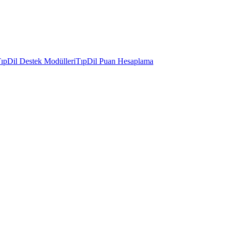
ıpDil Destek Modülleri
TıpDil Puan Hesaplama