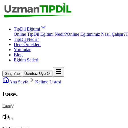
TıpDil Eğitimi
Online TıpDil Eğitimi Nedir?
Online Eğitimimiz Nasıl Çalışır?
T
TıpDil Nedir?
Ders Örnekleri
Yorumlar
Blog
Eğitim Setleri
Giriş Yap
Ücretsiz Üye Ol
Ana Sayfa
Kelime Listesi
Ease
.
Ease
V
iːz