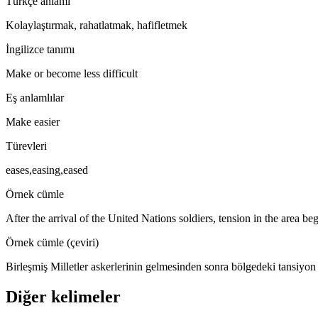
Türkçe anlamı
Kolaylaştırmak, rahatlatmak, hafifletmek
İngilizce tanımı
Make or become less difficult
Eş anlamlılar
Make easier
Türevleri
eases,easing,eased
Örnek cümle
After the arrival of the United Nations soldiers, tension in the area be
Örnek cümle (çeviri)
Birleşmiş Milletler askerlerinin gelmesinden sonra bölgedeki tansiyon
Diğer kelimeler