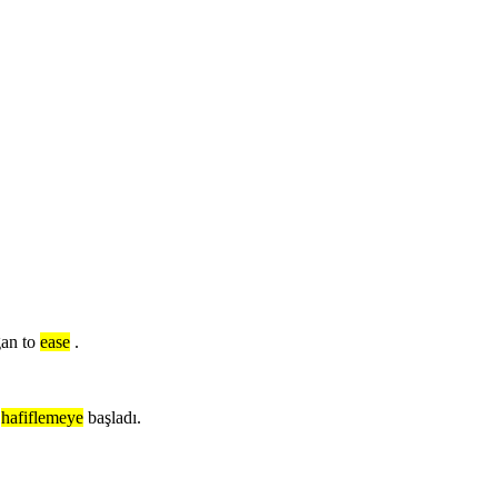
gan to
ease
.
hafiflemeye
başladı.