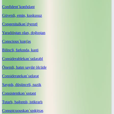
Confident
ˈkɒnfɪdənt
Güvenli, emin, kuşkusuz
Congenital
kənˈdʒenɪtl̩
Yaradılıştan olan, doğuştan
Conscious
ˈkɒnʃəs
Bilinçli, farkında, kasti
Considerable
kənˈsɪdərəbl̩
Önemli, hatırı sayılır ölçüde
Considerate
kənˈsɪdərət
Saygılı, düşünceli, nazik
Consistent
kənˈsɪstənt
Tutarlı, bağıntılı, istikrarlı
Conspicuous
kənˈspɪkjʊəs