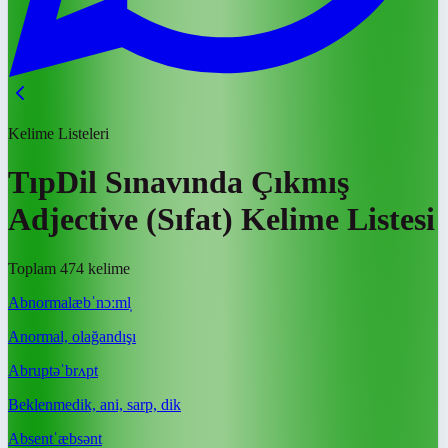
Kelime Listeleri
TıpDil Sınavında Çıkmış
Adjective (Sıfat) Kelime Listesi
Toplam 474 kelime
Abnormal
æbˈnɔːml̩
Anormal, olağandışı
Abrupt
əˈbrʌpt
Beklenmedik, ani, sarp, dik
Absent
ˈæbsənt