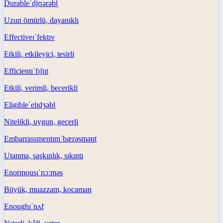
Durable
ˈdjʊərəbl̩
Uzun ömürlü, dayanıklı
Effective
ɪˈfektɪv
Etkili, etkileyici, tesirli
Efficient
ɪˈfɪʃnt
Etkili, verimli, becerikli
Eligible
ˈelɪdʒəbl̩
Nitelikli, uygun, geçerli
Embarrassment
ɪmˈbærəsmənt
Utanma, şaşkınlık, sıkıntı
Enormous
ɪˈnɔːməs
Büyük, muazzam, kocaman
Enough
ɪˈnʌf