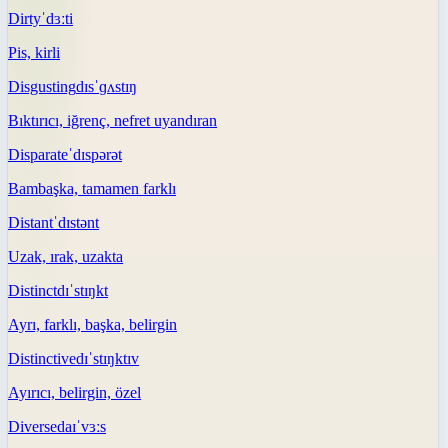
Dirty
ˈdɜːti
Pis, kirli
Disgusting
dɪsˈɡʌstɪŋ
Bıktırıcı, iğrenç, nefret uyandıran
Disparate
ˈdɪspərət
Bambaşka, tamamen farklı
Distant
ˈdɪstənt
Uzak, ırak, uzakta
Distinct
dɪˈstɪŋkt
Ayrı, farklı, başka, belirgin
Distinctive
dɪˈstɪŋktɪv
Ayırıcı, belirgin, özel
Diverse
daɪˈvɜːs