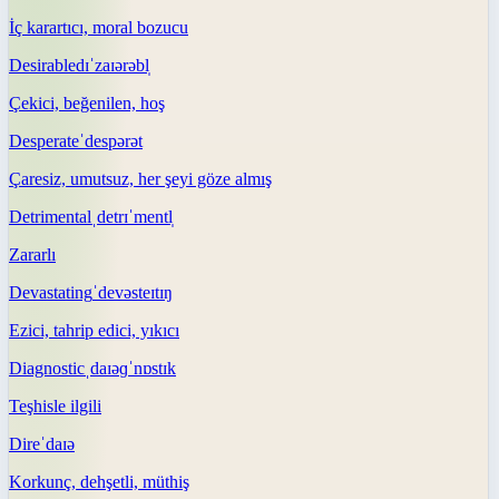
İç karartıcı, moral bozucu
Desirable
dɪˈzaɪərəbl̩
Çekici, beğenilen, hoş
Desperate
ˈdespərət
Çaresiz, umutsuz, her şeyi göze almış
Detrimental
ˌdetrɪˈmentl̩
Zararlı
Devastating
ˈdevəsteɪtɪŋ
Ezici, tahrip edici, yıkıcı
Diagnostic
ˌdaɪəɡˈnɒstɪk
Teşhisle ilgili
Dire
ˈdaɪə
Korkunç, dehşetli, müthiş