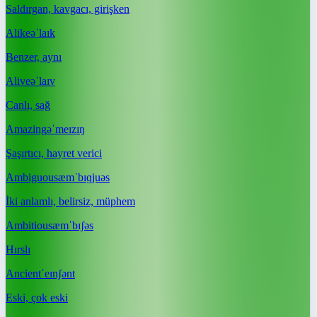
Saldırgan, kavgacı, girişken
Alike
əˈlaɪk
Benzer, aynı
Alive
əˈlaɪv
Canlı, sağ
Amazing
əˈmeɪzɪŋ
Şaşırtıcı, hayret verici
Ambiguous
æmˈbɪɡjuəs
İki anlamlı, belirsiz, müphem
Ambitious
æmˈbɪʃəs
Hırslı
Ancient
ˈeɪnʃənt
Eski, çok eski