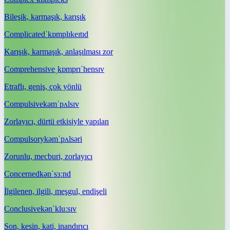
Bileşik, karmaşık, karışık
Complicated
ˈkɒmplɪkeɪtɪd
Karışık, karmaşık, anlaşılması zor
Comprehensive
ˌkɒmprɪˈhensɪv
Etraflı, geniş, çok yönlü
Compulsive
kəmˈpʌlsɪv
Zorlayıcı, dürtü etkisiyle yapılan
Compulsory
kəmˈpʌlsəri
Zorunlu, mecburi, zorlayıcı
Concerned
kənˈsɜːnd
İlgilenen, ilgili, meşgul, endişeli
Conclusive
kənˈkluːsɪv
Son, kesin, kati, inandırıcı