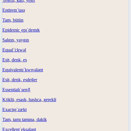
Yeterli, kâfi, yeter
Entire
ɪnˈtaɪə
Tam, bütün
Epidemic
ˌepɪˈdemɪk
Salgın, yaygın
Equal
ˈiːkwəl
Eşit, denk, eş
Equivalent
ɪˈkwɪvələnt
Eşit, denk, eşdeğer
Essential
ɪˈsenʃl̩
Köklü, esaslı, başlıca, gerekli
Exact
ɪɡˈzækt
Tam, tamı tamına, dakik
Excellent
ˈeksələnt