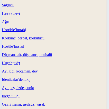
Sağlıklı
Heavy
ˈhevi
Ağır
Horrible
ˈhɒrəbl̩
Korkunç, berbat, korkutucu
Hostile
ˈhɒstaɪl
Düşmana ait, düşmanca, muhalif
Huge
hjuːdʒ
Ayı gibi, kocaman, dev
Identical
aɪˈdentɪkl̩
Aynı, eş, özdeş, tıpkı
Illegal
ɪˈliːɡl̩
Gayri meşru, usulsüz, yasak