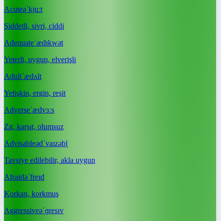
Acute
əˈkjuːt
Şiddetli, sivri, ciddi
Adequate
ˈædɪkwət
Yeterli, uygun, elverişli
Adult
ˈædʌlt
Yetişkin, ergin, reşit
Adverse
ˈædvɜːs
Zıt, karşıt, olumsuz
Advisable
ədˈvaɪzəbl̩
Tavsiye edilebilir, akla uygun
Afraid
əˈfreɪd
Korkan, korkmuş
Aggressive
əˈɡresɪv