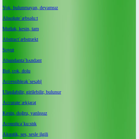
Yok, bulunmayan, devamsız
Absolute
ˈæbsəluːt
Mutlak, kesin, tam
Abstract
ˈæbstrækt
Soyut
Abundant
əˈbʌndənt
Bol, çok, dolu
Accessible
əkˈsesəbl̩
Ulaşılabilir, girilebilir, bulunur
Accurate
ˈækjərət
Kesin, doğru, yanlışsız
Acoustic
əˈkuːstɪk
Akustik, ses, sesle ilgili