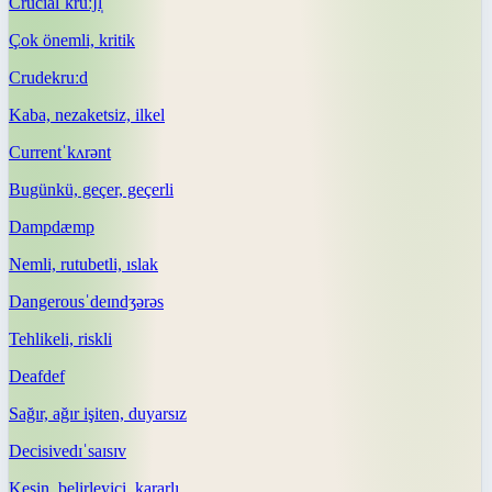
Crucial
ˈkruːʃl̩
Çok önemli, kritik
Crude
kruːd
Kaba, nezaketsiz, ilkel
Current
ˈkʌrənt
Bugünkü, geçer, geçerli
Damp
dæmp
Nemli, rutubetli, ıslak
Dangerous
ˈdeɪndʒərəs
Tehlikeli, riskli
Deaf
def
Sağır, ağır işiten, duyarsız
Decisive
dɪˈsaɪsɪv
Kesin, belirleyici, kararlı