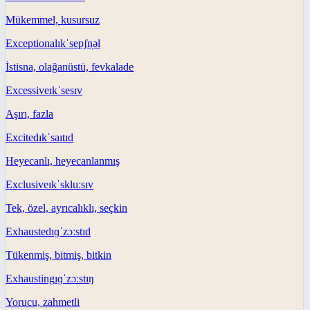
Mükemmel, kusursuz
Exceptional
ɪkˈsepʃn̩əl
İstisna, olağanüstü, fevkalade
Excessive
ɪkˈsesɪv
Aşırı, fazla
Excited
ɪkˈsaɪtɪd
Heyecanlı, heyecanlanmış
Exclusive
ɪkˈskluːsɪv
Tek, özel, ayrıcalıklı, seçkin
Exhausted
ɪɡˈzɔːstɪd
Tükenmiş, bitmiş, bitkin
Exhausting
ɪɡˈzɔːstɪŋ
Yorucu, zahmetli