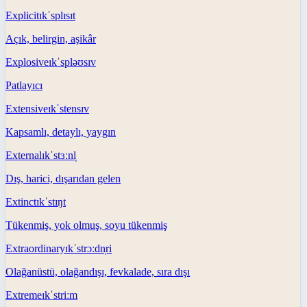
Explicit
ɪkˈsplɪsɪt
Açık, belirgin, aşikâr
Explosive
ɪkˈspləʊsɪv
Patlayıcı
Extensive
ɪkˈstensɪv
Kapsamlı, detaylı, yaygın
External
ɪkˈstɜːnl̩
Dış, harici, dışarıdan gelen
Extinct
ɪkˈstɪŋt
Tükenmiş, yok olmuş, soyu tükenmiş
Extraordinary
ɪkˈstrɔːdn̩ri
Olağanüstü, olağandışı, fevkalade, sıra dışı
Extreme
ɪkˈstriːm