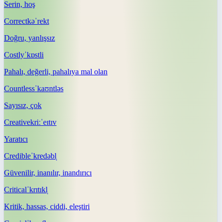
Serin, hoş
Correct
kəˈrekt
Doğru, yanlışsız
Costly
ˈkɒstli
Pahalı, değerli, pahalıya mal olan
Countless
ˈkaʊntləs
Sayısız, çok
Creative
kriːˈeɪtɪv
Yaratıcı
Credible
ˈkredəbl̩
Güvenilir, inanılır, inandırıcı
Critical
ˈkrɪtɪkl̩
Kritik, hassas, ciddi, eleştiri