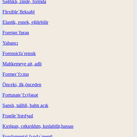
Sağlıklı, zinde, formda
Flexible
ˈfleksəbl̩
Elastik, esnek, eğilebilir
Foreign
ˈfɒrən
Yabancı
Forensic
fəˈrensɪk
Mahkemeye ait, adli
Former
ˈfɔːmə
Önceki, ilk,önceden
Fortunate
ˈfɔːtʃənət
Şanslı, talihli, bahtı açık
Fragile
ˈfrædʒaɪl
Kırılgan, çıtkırıldım, kırılabilir,hassas
Fundamental
ˌfʌndəˈmentl̩