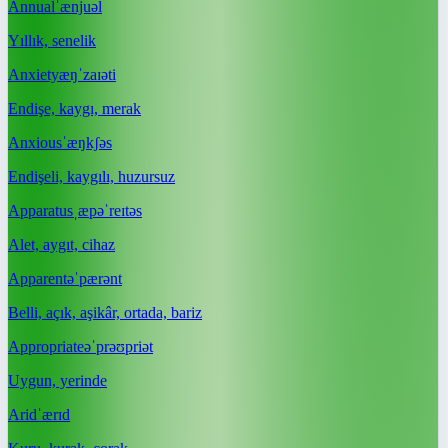
Annual
ˈænjuəl
Yıllık, senelik
Anxiety
æŋˈzaɪəti
Endişe, kaygı, merak
Anxious
ˈæŋkʃəs
Endişeli, kaygılı, huzursuz
Apparatus
ˌæpəˈreɪtəs
Alet, aygıt, cihaz
Apparent
əˈpærənt
Belli, açık, aşikâr, ortada, bariz
Appropriate
əˈprəʊpriət
Uygun, yerinde
Arid
ˈærɪd