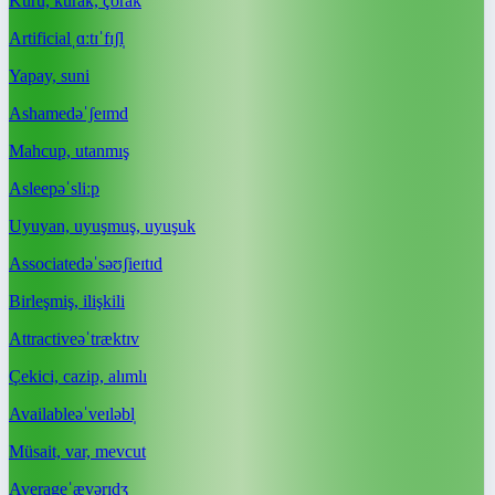
Kuru, kurak, çorak
Artificial
ˌɑːtɪˈfɪʃl̩
Yapay, suni
Ashamed
əˈʃeɪmd
Mahcup, utanmış
Asleep
əˈsliːp
Uyuyan, uyuşmuş, uyuşuk
Associated
əˈsəʊʃieɪtɪd
Birleşmiş, ilişkili
Attractive
əˈtræktɪv
Çekici, cazip, alımlı
Available
əˈveɪləbl̩
Müsait, var, mevcut
Average
ˈævərɪdʒ