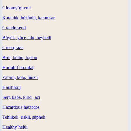
Gloomy
ˈɡluːmi
Karanlık, hüzünlü, karamsar
Grand
ɡrænd
Büyük, yüce, ulu, heybetli
Gross
ɡrəʊs
Brüt, bütün, toptan
Harmful
ˈhɑːmfəl
Zararlı, kötü, muzır
Harsh
hɑːʃ
Sert, kaba, kırıcı, acı
Hazardous
ˈhæzədəs
Tehlikeli, riskli, şüpheli
Healthy
ˈhelθi