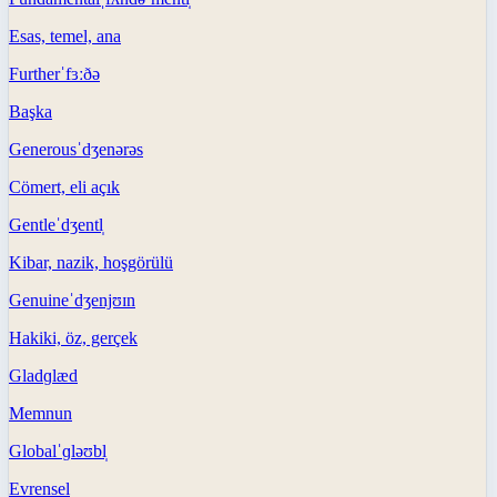
Esas, temel, ana
Further
ˈfɜːðə
Başka
Generous
ˈdʒenərəs
Cömert, eli açık
Gentle
ˈdʒentl̩
Kibar, nazik, hoşgörülü
Genuine
ˈdʒenjʊɪn
Hakiki, öz, gerçek
Glad
ɡlæd
Memnun
Global
ˈɡləʊbl̩
Evrensel