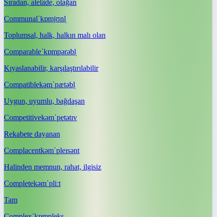
Sıradan, alelâde, olağan
Communal
ˈkɒmjʊnl̩
Toplumsal, halk, halkın malı olan
Comparable
ˈkɒmpərəbl̩
Kıyaslanabilir, karşılaştırılabilir
Compatible
kəmˈpætəbl̩
Uygun, uyumlu, bağdaşan
Competitive
kəmˈpetətɪv
Rekabete dayanan
Complacent
kəmˈpleɪsənt
Halinden memnun, rahat, ilgisiz
Complete
kəmˈpliːt
Tam
Complex
ˈkɒmpleks