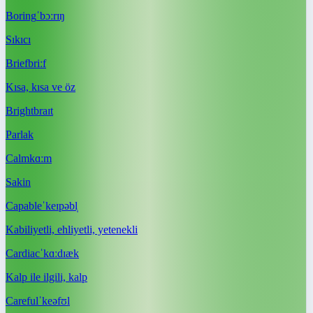
Boring
ˈbɔːrɪŋ
Sıkıcı
Brief
briːf
Kısa, kısa ve öz
Bright
braɪt
Parlak
Calm
kɑːm
Sakin
Capable
ˈkeɪpəbl̩
Kabiliyetli, ehliyetli, yetenekli
Cardiac
ˈkɑːdɪæk
Kalp ile ilgili, kalp
Careful
ˈkeəfʊl