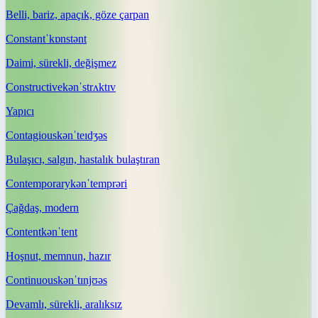
Belli, bariz, apaçık, göze çarpan
Constant
ˈkɒnstənt
Daimi, sürekli, değişmez
Constructive
kənˈstrʌktɪv
Yapıcı
Contagious
kənˈteɪdʒəs
Bulaşıcı, salgın, hastalık bulaştıran
Contemporary
kənˈtemprəri
Çağdaş, modern
Content
kənˈtent
Hoşnut, memnun, hazır
Continuous
kənˈtɪnjʊəs
Devamlı, sürekli, aralıksız