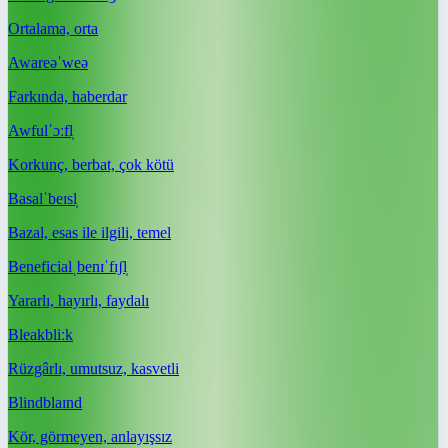
Ortalama, orta
Aware
əˈweə
Farkında, haberdar
Awful
ˈɔːfl̩
Korkunç, berbat, çok kötü
Basal
ˈbeɪsl̩
Bazal, esas ile ilgili, temel
Beneficial
ˌbenɪˈfɪʃl̩
Yararlı, hayırlı, faydalı
Bleak
bliːk
Rüzgârlı, umutsuz, kasvetli
Blind
blaɪnd
Kör, görmeyen, anlayışsız