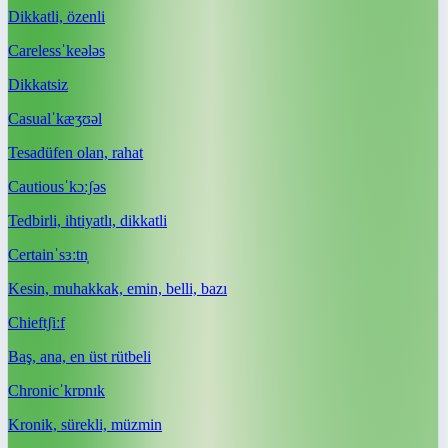
Dikkatli, özenli
Careless
ˈkeələs
Dikkatsiz
Casual
ˈkæʒʊəl
Tesadüfen olan, rahat
Cautious
ˈkɔːʃəs
Tedbirli, ihtiyatlı, dikkatli
Certain
ˈsɜːtn̩
Kesin, muhakkak, emin, belli, bazı
Chief
tʃiːf
Baş, ana, en üst rütbeli
Chronic
ˈkrɒnɪk
Kronik, sürekli, müzmin