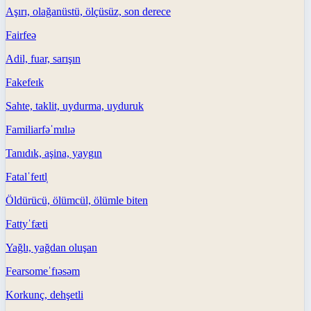
Aşırı, olağanüstü, ölçüsüz, son derece
Fair
feə
Adil, fuar, sarışın
Fake
feɪk
Sahte, taklit, uydurma, uyduruk
Familiar
fəˈmɪlɪə
Tanıdık, aşina, yaygın
Fatal
ˈfeɪtl̩
Öldürücü, ölümcül, ölümle biten
Fatty
ˈfæti
Yağlı, yağdan oluşan
Fearsome
ˈfɪəsəm
Korkunç, dehşetli