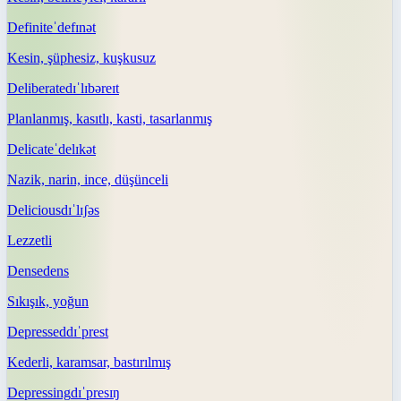
Definite
ˈdefɪnət
Kesin, şüphesiz, kuşkusuz
Deliberate
dɪˈlɪbəreɪt
Planlanmış, kasıtlı, kasti, tasarlanmış
Delicate
ˈdelɪkət
Nazik, narin, ince, düşünceli
Delicious
dɪˈlɪʃəs
Lezzetli
Dense
dens
Sıkışık, yoğun
Depressed
dɪˈprest
Kederli, karamsar, bastırılmış
Depressing
dɪˈpresɪŋ