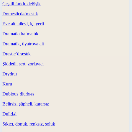
Çeşitli farklı, değişik
Domestic
dəˈmestɪk
Eve ait, ailevi, iç, yerli
Dramatic
drəˈmætɪk
Dramatik, tiyatroya ait
Drastic
ˈdræstɪk
Şiddetli, sert, zorlayıcı
Dry
draɪ
Kuru
Dubious
ˈdjuːbɪəs
Belirsiz, şüpheli, kararsız
Dull
dʌl
Sıkıcı, donuk, renksiz, soluk