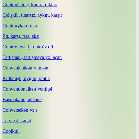
Contradictory
ˌkɒntrəˈdɪktəri
Çelişkili, tutarsız, aykırı, karşıt
Contrary
kənˈtreəri
Zıt, karşı, ters, aksi
Controversial
ˌkɒntrəˈvɜːʃl̩
Tartışmalı, tartışmaya yol açan
Convenient
kənˈviːnɪənt
Kullanışlı, uygun, pratik
Conventional
kənˈvenʃn̩əl
Basmakalıp, alelade
Converse
kənˈvɜːs
Ters, zıt, karşıt
Cool
kuːl