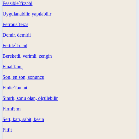
Feasible
ˈfiːzəbl̩
Uygulanabilir, yapılabilir
Ferrous
ˈferəs
Demir, demirli
Fertile
ˈfɜːtaɪl
Bereketli, verimli, zengin
Final
ˈfaɪnl̩
Son, en son, sonuncu
Finite
ˈfaɪnaɪt
Sınırlı, sonu olan, ölçülebilir
Firm
fɜːm
Sert, katı, sabit, kesin
Fit
fɪt