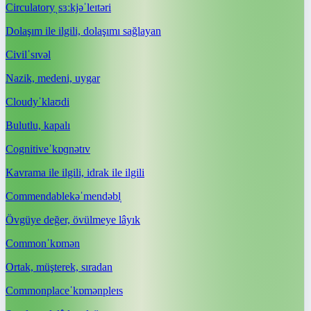
Circulatory
ˌsɜːkjəˈleɪtəri
Dolaşım ile ilgili, dolaşımı sağlayan
Civil
ˈsɪvəl
Nazik, medeni, uygar
Cloudy
ˈklaʊdi
Bulutlu, kapalı
Cognitive
ˈkɒɡnətɪv
Kavrama ile ilgili, idrak ile ilgili
Commendable
kəˈmendəbl̩
Övgüye değer, övülmeye lâyık
Common
ˈkɒmən
Ortak, müşterek, sıradan
Commonplace
ˈkɒmənpleɪs