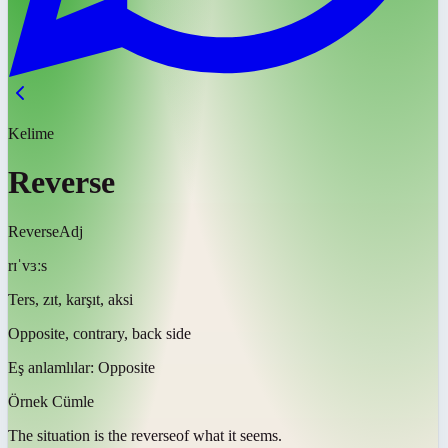
Kelime
Reverse
Reverse
Adj
rɪˈvɜːs
Ters, zıt, karşıt, aksi
Opposite, contrary, back side
Eş anlamlılar:
Opposite
Örnek Cümle
The situation is the
reverse
of what it seems.