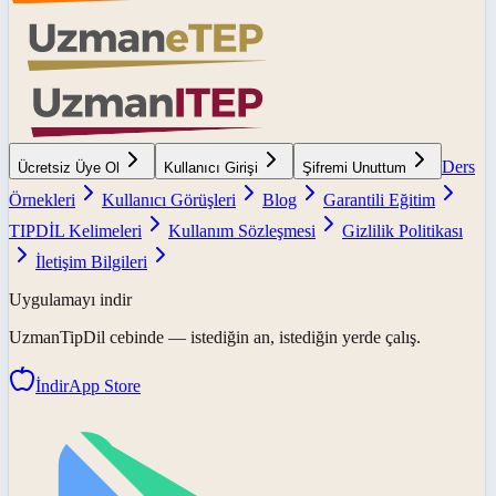
Ders
Ücretsiz Üye Ol
Kullanıcı Girişi
Şifremi Unuttum
Örnekleri
Kullanıcı Görüşleri
Blog
Garantili Eğitim
TIPDİL Kelimeleri
Kullanım Sözleşmesi
Gizlilik Politikası
İletişim Bilgileri
Uygulamayı indir
UzmanTipDil
cebinde — istediğin an, istediğin yerde çalış.
İndir
App Store