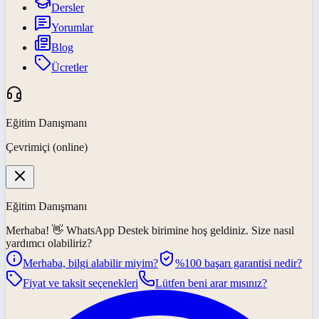
Dersler
Yorumlar
Blog
Ücretler
Eğitim Danışmanı
Çevrimiçi (online)
Eğitim Danışmanı
Merhaba! 👋
WhatsApp Destek
birimine hoş geldiniz. Size nasıl
yardımcı olabiliriz?
Merhaba, bilgi alabilir miyim?
%100 başarı garantisi nedir?
Fiyat ve taksit seçenekleri
Lütfen beni arar mısınız?