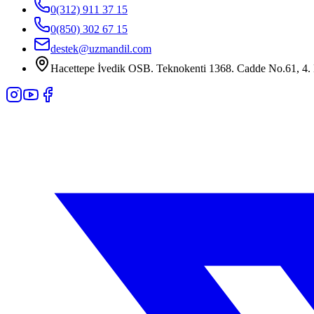
0(312) 911 37 15
0(850) 302 67 15
destek@uzmandil.com
Hacettepe İvedik OSB. Teknokenti 1368. Cadde No.61, 4