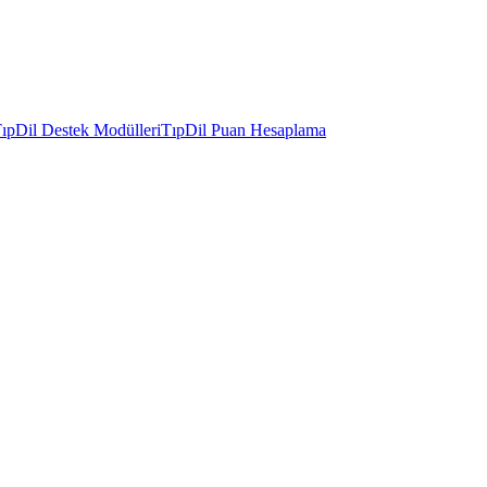
ıpDil Destek Modülleri
TıpDil Puan Hesaplama