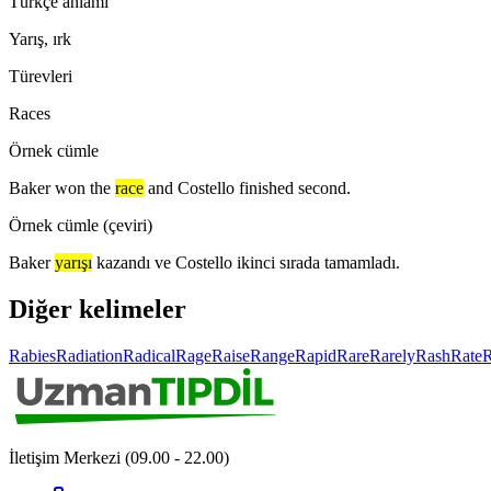
Türkçe anlamı
Yarış, ırk
Türevleri
Races
Örnek cümle
Baker won the
race
and Costello finished second.
Örnek cümle (çeviri)
Baker
yarışı
kazandı ve Costello ikinci sırada tamamladı.
Diğer kelimeler
Rabies
Radiation
Radical
Rage
Raise
Range
Rapid
Rare
Rarely
Rash
Rate
R
İletişim Merkezi (09.00 - 22.00)