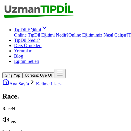
TıpDil Eğitimi
Online TıpDil Eğitimi Nedir?
Online Eğitimimiz Nasıl Çalışır?
T
TıpDil Nedir?
Ders Örnekleri
Yorumlar
Blog
Eğitim Setleri
Giriş Yap
Ücretsiz Üye Ol
Ana Sayfa
Kelime Listesi
Race
.
Race
N
reɪs