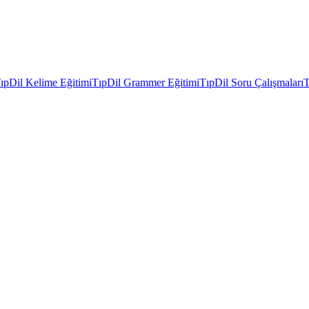
ıpDil Kelime Eğitimi
TıpDil Grammer Eğitimi
TıpDil Soru Çalışmaları
T