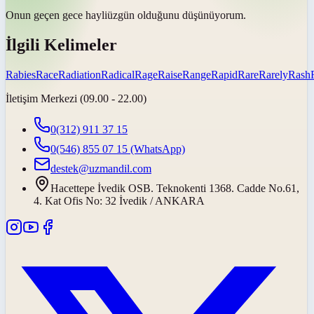
Onun geçen gece
hayli
üzgün olduğunu düşünüyorum.
İlgili Kelimeler
Rabies
Race
Radiation
Radical
Rage
Raise
Range
Rapid
Rare
Rarely
Rash
İletişim Merkezi (09.00 - 22.00)
0(312) 911 37 15
0(546) 855 07 15
(WhatsApp)
destek@uzmandil.com
Hacettepe İvedik OSB. Teknokenti 1368. Cadde No.61,
4. Kat Ofis No: 32 İvedik / ANKARA