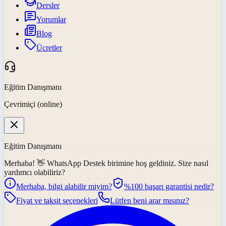
Dersler
Yorumlar
Blog
Ücretler
Eğitim Danışmanı
Çevrimiçi (online)
Eğitim Danışmanı
Merhaba! 👋
WhatsApp Destek
birimine hoş geldiniz. Size nasıl
yardımcı olabiliriz?
Merhaba, bilgi alabilir miyim?
%100 başarı garantisi nedir?
Fiyat ve taksit seçenekleri
Lütfen beni arar mısınız?