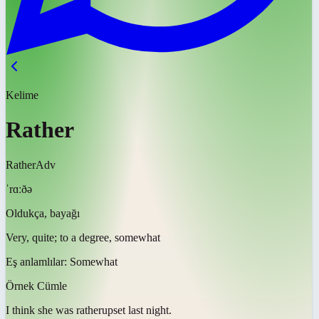
Kelime
Rather
Rather
Adv
ˈrɑːðə
Oldukça, bayağı
Very, quite; to a degree, somewhat
Eş anlamlılar:
Somewhat
Örnek Cümle
I think she was
rather
upset last night.