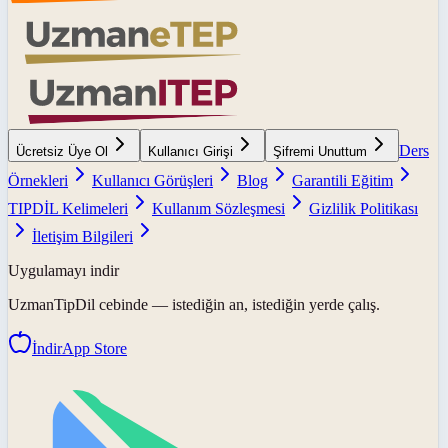
Ders
Ücretsiz Üye Ol
Kullanıcı Girişi
Şifremi Unuttum
Örnekleri
Kullanıcı Görüşleri
Blog
Garantili Eğitim
TIPDİL Kelimeleri
Kullanım Sözleşmesi
Gizlilik Politikası
İletişim Bilgileri
Uygulamayı indir
UzmanTipDil
cebinde — istediğin an, istediğin yerde çalış.
İndir
App Store