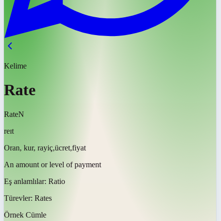
Kelime
Rate
Rate
N
reɪt
Oran, kur, rayiç,ücret,fiyat
An amount or level of payment
Eş anlamlılar:
Ratio
Türevler:
Rates
Örnek Cümle