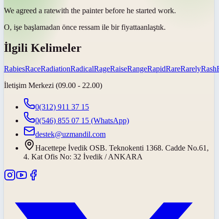
We agreed a
rate
with the painter before he started work.
O, işe başlamadan önce ressam ile bir
fiyatta
anlaştık.
İlgili Kelimeler
Rabies
Race
Radiation
Radical
Rage
Raise
Range
Rapid
Rare
Rarely
Rash
İletişim Merkezi (09.00 - 22.00)
0(312) 911 37 15
0(546) 855 07 15
(WhatsApp)
destek@uzmandil.com
Hacettepe İvedik OSB. Teknokenti 1368. Cadde No.61,
4. Kat Ofis No: 32 İvedik / ANKARA