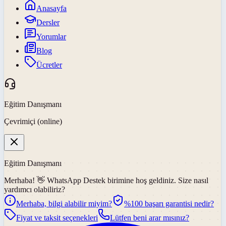
Anasayfa
Dersler
Yorumlar
Blog
Ücretler
Eğitim Danışmanı
Çevrimiçi (online)
Eğitim Danışmanı
Merhaba! 👋
WhatsApp Destek
birimine hoş geldiniz. Size nasıl
yardımcı olabiliriz?
Merhaba, bilgi alabilir miyim?
%100 başarı garantisi nedir?
Fiyat ve taksit seçenekleri
Lütfen beni arar mısınız?