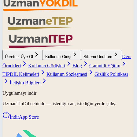
Ders
Ücretsiz Üye Ol
Kullanıcı Girişi
Şifremi Unuttum
Örnekleri
Kullanıcı Görüşleri
Blog
Garantili Eğitim
TIPDİL Kelimeleri
Kullanım Sözleşmesi
Gizlilik Politikası
İletişim Bilgileri
Uygulamayı indir
UzmanTipDil
cebinde — istediğin an, istediğin yerde çalış.
İndir
App Store