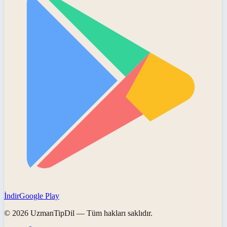
İndir
Google Play
©
2026
UzmanTipDil
— Tüm hakları saklıdır.