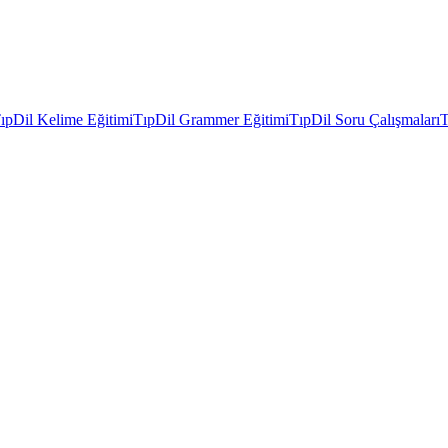
ıpDil Kelime Eğitimi
TıpDil Grammer Eğitimi
TıpDil Soru Çalışmaları
T