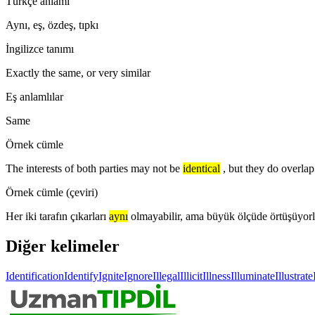
Türkçe anlamı
Aynı, eş, özdeş, tıpkı
İngilizce tanımı
Exactly the same, or very similar
Eş anlamlılar
Same
Örnek cümle
The interests of both parties may not be
identical
, but they do overlap
Örnek cümle (çeviri)
Her iki tarafın çıkarları
aynı
olmayabilir, ama büyük ölçüde örtüşüyorl
Diğer kelimeler
Identification
Identify
Ignite
Ignore
Illegal
Illicit
Illness
Illuminate
Illustrate