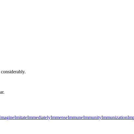
 considerably.
ar.
Imagine
Imitate
Immediately
Immense
Immune
Immunity
Immunization
Imp