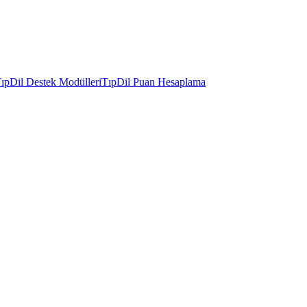
ıpDil Destek Modülleri
TıpDil Puan Hesaplama