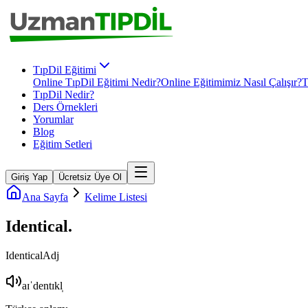
TıpDil Eğitimi
Online TıpDil Eğitimi Nedir?
Online Eğitimimiz Nasıl Çalışır?
T
TıpDil Nedir?
Ders Örnekleri
Yorumlar
Blog
Eğitim Setleri
Giriş Yap
Ücretsiz Üye Ol
Ana Sayfa
Kelime Listesi
Identical
.
Identical
Adj
aɪˈdentɪkl̩