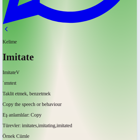
Kelime
Imitate
Imitate
V
ˈɪmɪteɪt
Taklit etmek, benzetmek
Copy the speech or behaviour
Eş anlamlılar:
Copy
Türevler:
imitates,imitating,imitated
Örnek Cümle