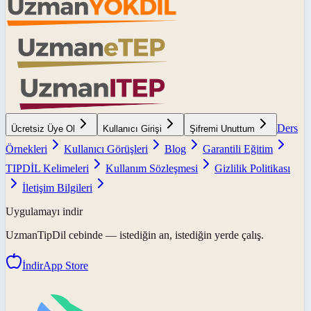
Ders
Ücretsiz Üye Ol
Kullanıcı Girişi
Şifremi Unuttum
Örnekleri
Kullanıcı Görüşleri
Blog
Garantili Eğitim
TIPDİL Kelimeleri
Kullanım Sözleşmesi
Gizlilik Politikası
İletişim Bilgileri
Uygulamayı indir
UzmanTipDil
cebinde — istediğin an, istediğin yerde çalış.
İndir
App Store