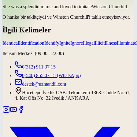
She was a splendid mimic and loved to
imitate
Winston Churchill.
O harika bir taklitçiydi ve Winston Churchill'i
taklit etmeyi
seviyor.
İlgili Kelimeler
Identical
Identification
Identify
Ignite
Ignore
Illegal
Illicit
Illness
Illuminate
İletişim Merkezi (09.00 - 22.00)
0(312) 911 37 15
0(546) 855 07 15
(WhatsApp)
destek@uzmandil.com
Hacettepe İvedik OSB. Teknokenti 1368. Cadde No.61,
4. Kat Ofis No: 32 İvedik / ANKARA