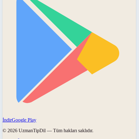
İndir
Google Play
©
2026
UzmanTipDil
— Tüm hakları saklıdır.