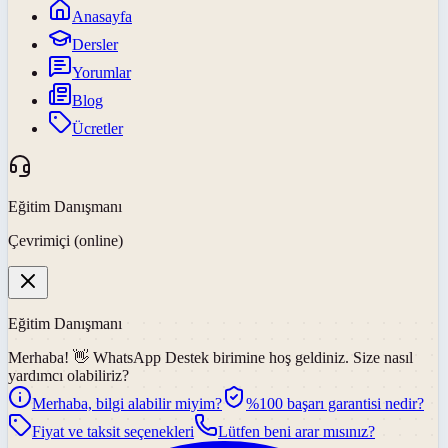
Anasayfa
Dersler
Yorumlar
Blog
Ücretler
Eğitim Danışmanı
Çevrimiçi (online)
Eğitim Danışmanı
Merhaba! 👋
WhatsApp Destek
birimine hoş geldiniz. Size nasıl
yardımcı olabiliriz?
Merhaba, bilgi alabilir miyim?
%100 başarı garantisi nedir?
Fiyat ve taksit seçenekleri
Lütfen beni arar mısınız?