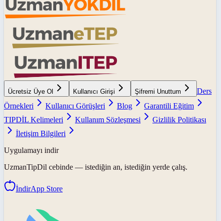
Ders
Ücretsiz Üye Ol
Kullanıcı Girişi
Şifremi Unuttum
Örnekleri
Kullanıcı Görüşleri
Blog
Garantili Eğitim
TIPDİL Kelimeleri
Kullanım Sözleşmesi
Gizlilik Politikası
İletişim Bilgileri
Uygulamayı indir
UzmanTipDil
cebinde — istediğin an, istediğin yerde çalış.
İndir
App Store