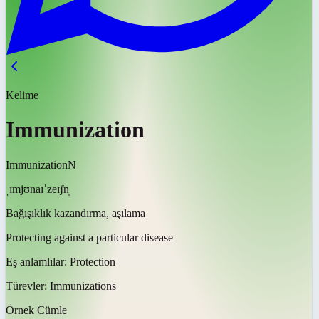
Kelime
Immunization
Immunization
N
ˌɪmjʊnaɪˈzeɪʃn̩
Bağışıklık kazandırma, aşılama
Protecting against a particular disease
Eş anlamlılar:
Protection
Türevler:
Immunizations
Örnek Cümle