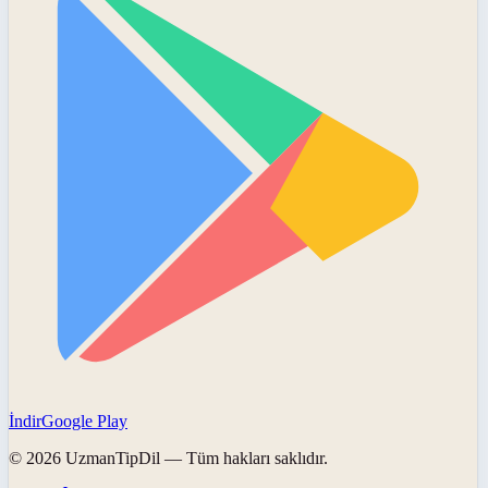
İndir
Google Play
©
2026
UzmanTipDil
— Tüm hakları saklıdır.