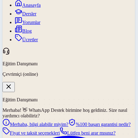
Anasayfa
Dersler
Yorumlar
Blog
Ücretler
Eğitim Danışmanı
Çevrimiçi (online)
Eğitim Danışmanı
Merhaba! 👋
WhatsApp Destek
birimine hoş geldiniz. Size nasıl
yardımcı olabiliriz?
Merhaba, bilgi alabilir miyim?
%100 başarı garantisi nedir?
Fiyat ve taksit seçenekleri
Lütfen beni arar mısınız?