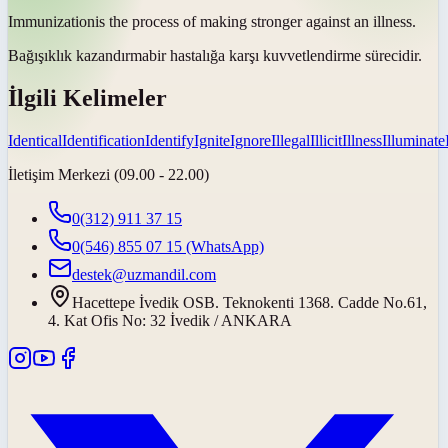
Immunization
is the process of making stronger against an illness.
Bağışıklık kazandırma
bir hastalığa karşı kuvvetlendirme sürecidir.
İlgili Kelimeler
Identical
Identification
Identify
Ignite
Ignore
Illegal
Illicit
Illness
Illuminate
İletişim Merkezi (09.00 - 22.00)
0(312) 911 37 15
0(546) 855 07 15
(WhatsApp)
destek@uzmandil.com
Hacettepe İvedik OSB. Teknokenti 1368. Cadde No.61,
4. Kat Ofis No: 32 İvedik / ANKARA