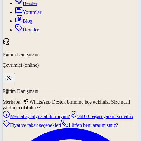
Dersler
Yorumlar
Blog
Ücretler
Eğitim Danışmanı
Çevrimiçi (online)
Eğitim Danışmanı
Merhaba! 👋
WhatsApp Destek
birimine hoş geldiniz. Size nasıl
yardımcı olabiliriz?
Merhaba, bilgi alabilir miyim?
%100 başarı garantisi nedir?
Fiyat ve taksit seçenekleri
Lütfen beni arar mısınız?