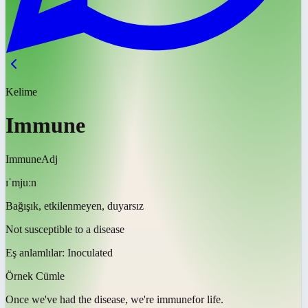
Kelime
Immune
Immune
Adj
ɪˈmjuːn
Bağışık, etkilenmeyen, duyarsız
Not susceptible to a disease
Eş anlamlılar:
Inoculated
Örnek Cümle
Once we've had the disease, we're
immune
for life.