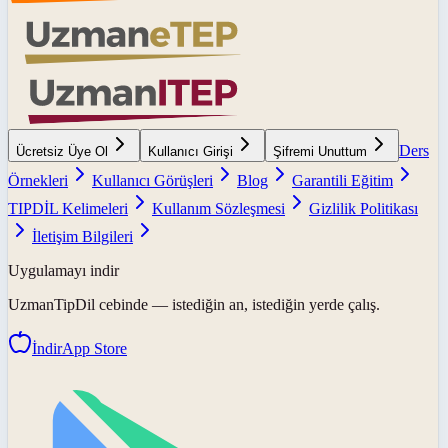
Ders
Ücretsiz Üye Ol
Kullanıcı Girişi
Şifremi Unuttum
Örnekleri
Kullanıcı Görüşleri
Blog
Garantili Eğitim
TIPDİL Kelimeleri
Kullanım Sözleşmesi
Gizlilik Politikası
İletişim Bilgileri
Uygulamayı indir
UzmanTipDil
cebinde — istediğin an, istediğin yerde çalış.
İndir
App Store