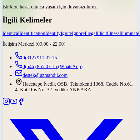
Bir kere hasta olunca yaşam için
duyarsız
oluruz.
İlgili Kelimeler
Identical
Identification
Identify
Ignite
Ignore
Illegal
Illicit
Illness
Illuminate
İletişim Merkezi (09.00 - 22.00)
0(312) 911 37 15
0(546) 855 07 15
(WhatsApp)
destek@uzmandil.com
Hacettepe İvedik OSB. Teknokenti 1368. Cadde No.61,
4. Kat Ofis No: 32 İvedik / ANKARA