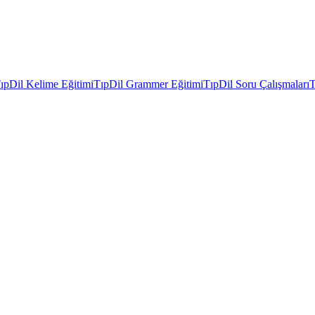
ıpDil Kelime Eğitimi
TıpDil Grammer Eğitimi
TıpDil Soru Çalışmaları
T