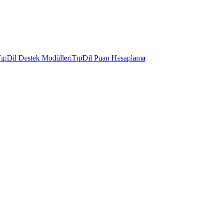
ıpDil Destek Modülleri
TıpDil Puan Hesaplama