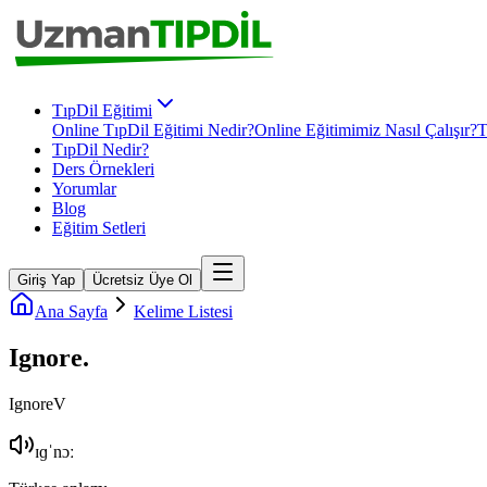
TıpDil Eğitimi
Online TıpDil Eğitimi Nedir?
Online Eğitimimiz Nasıl Çalışır?
T
TıpDil Nedir?
Ders Örnekleri
Yorumlar
Blog
Eğitim Setleri
Giriş Yap
Ücretsiz Üye Ol
Ana Sayfa
Kelime Listesi
Ignore
.
Ignore
V
ɪɡˈnɔː