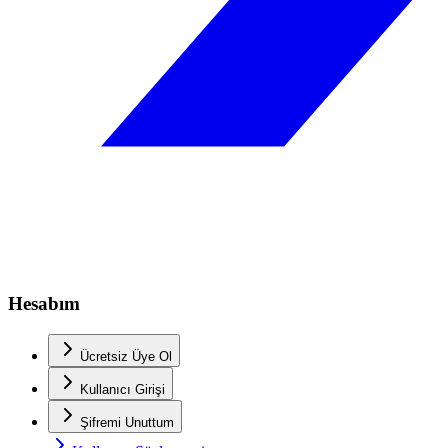
Hesabım
Ücretsiz Üye Ol
Kullanıcı Girişi
Şifremi Unuttum