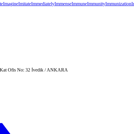
te
Imagine
Imitate
Immediately
Immense
Immune
Immunity
Immunization
I
. Kat Ofis No: 32 İvedik / ANKARA