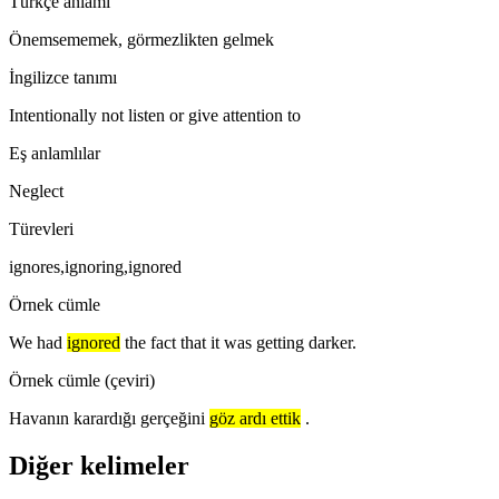
Türkçe anlamı
Önemsememek, görmezlikten gelmek
İngilizce tanımı
Intentionally not listen or give attention to
Eş anlamlılar
Neglect
Türevleri
ignores,ignoring,ignored
Örnek cümle
We had
ignored
the fact that it was getting darker.
Örnek cümle (çeviri)
Havanın karardığı gerçeğini
göz ardı ettik
.
Diğer kelimeler