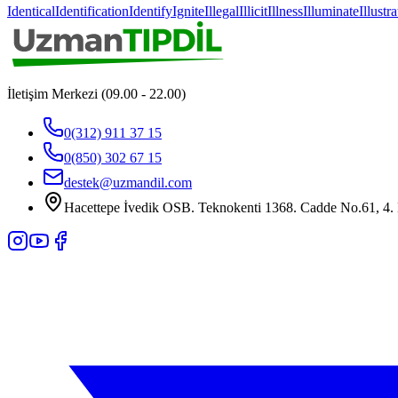
Identical
Identification
Identify
Ignite
Illegal
Illicit
Illness
Illuminate
Illustra
İletişim Merkezi (09.00 - 22.00)
0(312) 911 37 15
0(850) 302 67 15
destek@uzmandil.com
Hacettepe İvedik OSB. Teknokenti 1368. Cadde No.61, 4