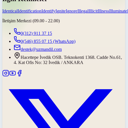
Identical
Identification
Identify
Ignite
Ignore
Illegal
Illicit
Illness
Illuminate
İletişim Merkezi (09.00 - 22.00)
0(312) 911 37 15
0(546) 855 07 15
(WhatsApp)
destek@uzmandil.com
Hacettepe İvedik OSB. Teknokenti 1368. Cadde No.61,
4. Kat Ofis No: 32 İvedik / ANKARA