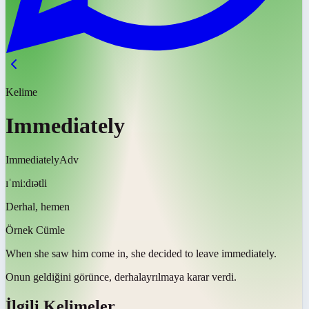
Kelime
Immediately
Immediately
Adv
ɪˈmiːdɪətli
Derhal, hemen
Örnek Cümle
When she saw him come in, she decided to leave
immediately
.
Onun geldiğini görünce,
derhal
ayrılmaya karar verdi.
İlgili Kelimeler