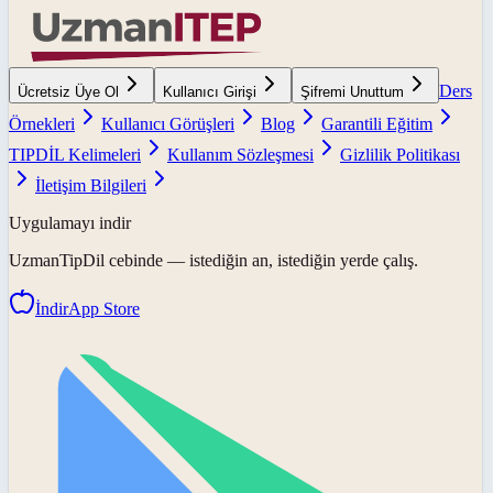
Ders
Ücretsiz Üye Ol
Kullanıcı Girişi
Şifremi Unuttum
Örnekleri
Kullanıcı Görüşleri
Blog
Garantili Eğitim
TIPDİL Kelimeleri
Kullanım Sözleşmesi
Gizlilik Politikası
İletişim Bilgileri
Uygulamayı indir
UzmanTipDil
cebinde — istediğin an, istediğin yerde çalış.
İndir
App Store