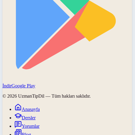
İndir
Google Play
©
2026
UzmanTipDil
— Tüm hakları saklıdır.
Anasayfa
Dersler
Yorumlar
Blog