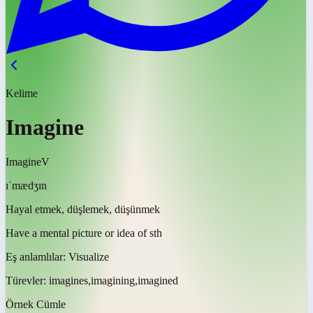
Kelime
Imagine
Imagine
V
ɪˈmædʒɪn
Hayal etmek, düşlemek, düşünmek
Have a mental picture or idea of sth
Eş anlamlılar:
Visualize
Türevler:
imagines,imagining,imagined
Örnek Cümle