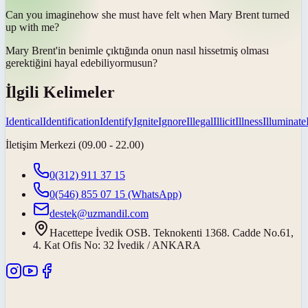
Can you
imagine
how she must have felt when Mary Brent turned
up with me?
Mary Brent'in benimle çıktığında onun nasıl hissetmiş olması
gerektiğini
hayal edebiliyor
musun?
İlgili Kelimeler
Identical
Identification
Identify
Ignite
Ignore
Illegal
Illicit
Illness
Illuminate
İletişim Merkezi (09.00 - 22.00)
0(312) 911 37 15
0(546) 855 07 15
(WhatsApp)
destek@uzmandil.com
Hacettepe İvedik OSB. Teknokenti 1368. Cadde No.61,
4. Kat Ofis No: 32 İvedik / ANKARA