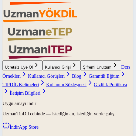
Ders
Ücretsiz Üye Ol
Kullanıcı Girişi
Şifremi Unuttum
Örnekleri
Kullanıcı Görüşleri
Blog
Garantili Eğitim
TIPDİL Kelimeleri
Kullanım Sözleşmesi
Gizlilik Politikası
İletişim Bilgileri
Uygulamayı indir
UzmanTipDil
cebinde — istediğin an, istediğin yerde çalış.
İndir
App Store