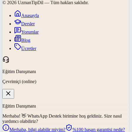
©
2026
UzmanTipDil
— Tüm hakları saklıdır.
Anasayfa
Dersler
Yorumlar
Blog
Ücretler
Eğitim Danışmanı
Çevrimiçi (online)
Eğitim Danışmanı
Merhaba! 👋
WhatsApp Destek
birimine hoş geldiniz. Size nasıl
yardımcı olabiliriz?
Merhaba, bilgi alabilir miyim?
%100 başarı garantisi nedir?