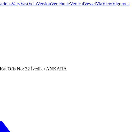
arious
Vary
Vast
Vein
Version
Vertebrate
Vertical
Vessel
Via
View
Vigorous
. Kat Ofis No: 32 İvedik / ANKARA