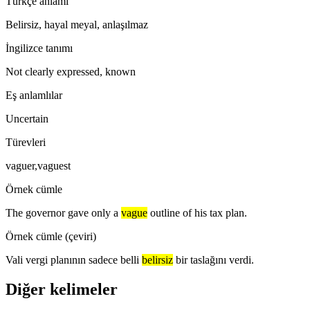
Türkçe anlamı
Belirsiz, hayal meyal, anlaşılmaz
İngilizce tanımı
Not clearly expressed, known
Eş anlamlılar
Uncertain
Türevleri
vaguer,vaguest
Örnek cümle
The governor gave only a
vague
outline of his tax plan.
Örnek cümle (çeviri)
Vali vergi planının sadece belli
belirsiz
bir taslağını verdi.
Diğer kelimeler