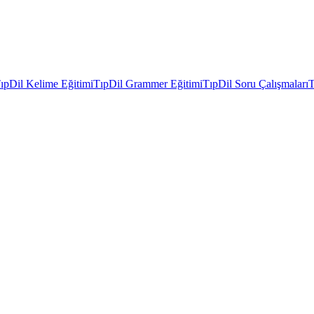
ıpDil Kelime Eğitimi
TıpDil Grammer Eğitimi
TıpDil Soru Çalışmaları
T