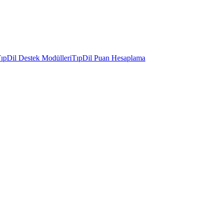
ıpDil Destek Modülleri
TıpDil Puan Hesaplama