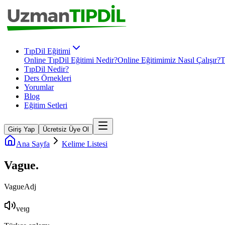
TıpDil Eğitimi
Online TıpDil Eğitimi Nedir?
Online Eğitimimiz Nasıl Çalışır?
T
TıpDil Nedir?
Ders Örnekleri
Yorumlar
Blog
Eğitim Setleri
Giriş Yap
Ücretsiz Üye Ol
Ana Sayfa
Kelime Listesi
Vague
.
Vague
Adj
veɪɡ