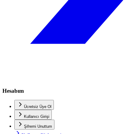
Hesabım
Ücretsiz Üye Ol
Kullanıcı Girişi
Şifremi Unuttum