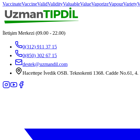
Vaccinate
Vaccine
Valid
Validity
Valuable
Value
Vaporize
Vapour
Variety
V
İletişim Merkezi (09.00 - 22.00)
0(312) 911 37 15
0(850) 302 67 15
destek@uzmandil.com
Hacettepe İvedik OSB. Teknokenti 1368. Cadde No.61, 4