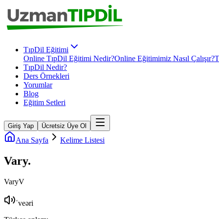
TıpDil Eğitimi
Online TıpDil Eğitimi Nedir?
Online Eğitimimiz Nasıl Çalışır?
T
TıpDil Nedir?
Ders Örnekleri
Yorumlar
Blog
Eğitim Setleri
Giriş Yap
Ücretsiz Üye Ol
Ana Sayfa
Kelime Listesi
Vary
.
Vary
V
ˈveəri