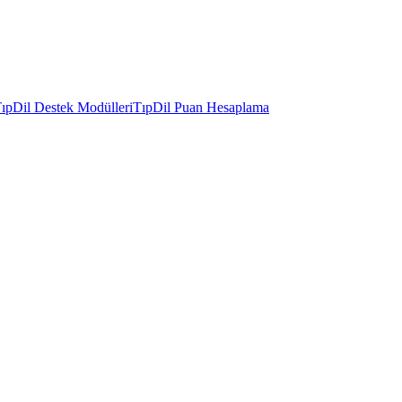
ıpDil Destek Modülleri
TıpDil Puan Hesaplama