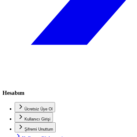
Hesabım
Ücretsiz Üye Ol
Kullanıcı Girişi
Şifremi Unuttum