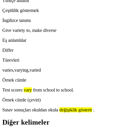
Türkçe anlamı
Çeşitlilik göstermek
İngilizce tanımı
Give variety to, make diverse
Eş anlamlılar
Differ
Türevleri
varies,varying,varied
Örnek cümle
Test scores
vary
from school to school.
Örnek cümle (çeviri)
Sınav sonuçları okuldan okula
değişiklik gösterir
.
Diğer kelimeler