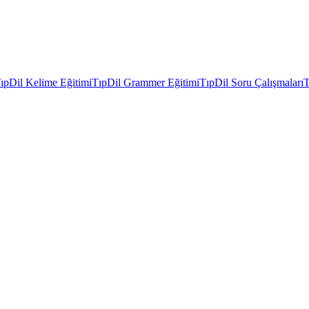
ıpDil Kelime Eğitimi
TıpDil Grammer Eğitimi
TıpDil Soru Çalışmaları
T