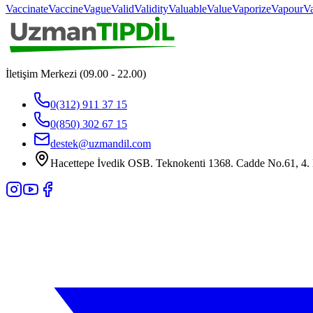
Vaccinate
Vaccine
Vague
Valid
Validity
Valuable
Value
Vaporize
Vapour
Va
İletişim Merkezi (09.00 - 22.00)
0(312) 911 37 15
0(850) 302 67 15
destek@uzmandil.com
Hacettepe İvedik OSB. Teknokenti 1368. Cadde No.61, 4