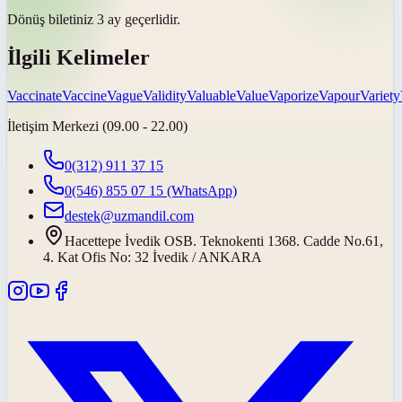
Dönüş biletiniz 3 ay
geçerlidir
.
İlgili Kelimeler
Vaccinate
Vaccine
Vague
Validity
Valuable
Value
Vaporize
Vapour
Variety
İletişim Merkezi (09.00 - 22.00)
0(312) 911 37 15
0(546) 855 07 15
(WhatsApp)
destek@uzmandil.com
Hacettepe İvedik OSB. Teknokenti 1368. Cadde No.61,
4. Kat Ofis No: 32 İvedik / ANKARA