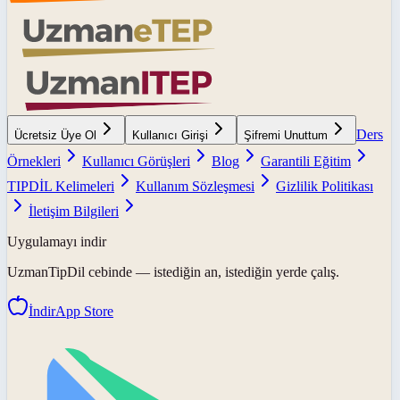
Ders
Ücretsiz Üye Ol
Kullanıcı Girişi
Şifremi Unuttum
Örnekleri
Kullanıcı Görüşleri
Blog
Garantili Eğitim
TIPDİL Kelimeleri
Kullanım Sözleşmesi
Gizlilik Politikası
İletişim Bilgileri
Uygulamayı indir
UzmanTipDil
cebinde — istediğin an, istediğin yerde çalış.
İndir
App Store