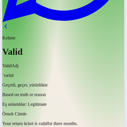
Kelime
Valid
Valid
Adj
ˈvælɪd
Geçerli, geçer, yürürlükte
Based on truth or reason
Eş anlamlılar:
Legitimate
Örnek Cümle
Your return ticket is
valid
for three months.