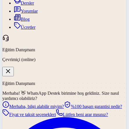
Dersler
Yorumlar
Blog
Ücretler
Eğitim Danışmanı
Çevrimiçi (online)
Eğitim Danışmanı
Merhaba! 👋
WhatsApp Destek
birimine hoş geldiniz. Size nasıl
yardımcı olabiliriz?
Merhaba, bilgi alabilir miyim?
%100 başarı garantisi nedir?
Fiyat ve taksit seçenekleri
Lütfen beni arar mısınız?