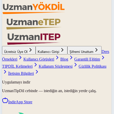
Ders
Ücretsiz Üye Ol
Kullanıcı Girişi
Şifremi Unuttum
Örnekleri
Kullanıcı Görüşleri
Blog
Garantili Eğitim
TIPDİL Kelimeleri
Kullanım Sözleşmesi
Gizlilik Politikası
İletişim Bilgileri
Uygulamayı indir
UzmanTipDil
cebinde — istediğin an, istediğin yerde çalış.
İndir
App Store