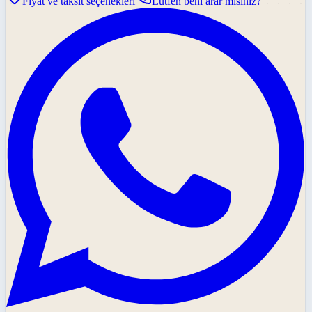
Fiyat ve taksit seçenekleri
Lütfen beni arar mısınız?