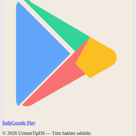
İndir
Google Play
©
2026
UzmanTipDil
— Tüm hakları saklıdır.