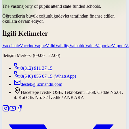
The
vast
majority of pupils attend state-funded schools.
Öğrencilerin
büyük çoğunluğu
devlet tarafından finanse edilen
okullara devam ediyor.
İlgili Kelimeler
Vaccinate
Vaccine
Vague
Valid
Validity
Valuable
Value
Vaporize
Vapour
Va
İletişim Merkezi (09.00 - 22.00)
0(312) 911 37 15
0(546) 855 07 15
(WhatsApp)
destek@uzmandil.com
Hacettepe İvedik OSB. Teknokenti 1368. Cadde No.61,
4. Kat Ofis No: 32 İvedik / ANKARA