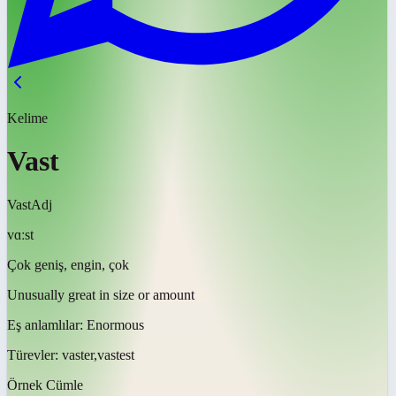
Kelime
Vast
Vast
Adj
vɑːst
Çok geniş, engin, çok
Unusually great in size or amount
Eş anlamlılar:
Enormous
Türevler:
vaster,vastest
Örnek Cümle