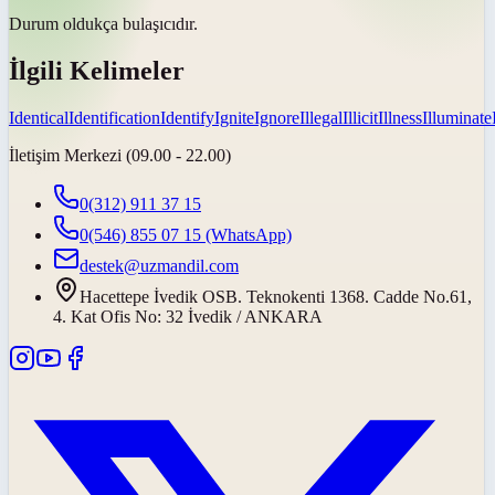
Durum oldukça
bulaşıcıdır
.
İlgili Kelimeler
Identical
Identification
Identify
Ignite
Ignore
Illegal
Illicit
Illness
Illuminate
İletişim Merkezi (09.00 - 22.00)
0(312) 911 37 15
0(546) 855 07 15
(WhatsApp)
destek@uzmandil.com
Hacettepe İvedik OSB. Teknokenti 1368. Cadde No.61,
4. Kat Ofis No: 32 İvedik / ANKARA