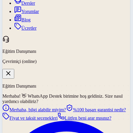
Dersler
Yorumlar
Blog
Ücretler
Eğitim Danışmanı
Çevrimiçi (online)
Eğitim Danışmanı
Merhaba! 👋
WhatsApp Destek
birimine hoş geldiniz. Size nasıl
yardımcı olabiliriz?
Merhaba, bilgi alabilir miyim?
%100 başarı garantisi nedir?
Fiyat ve taksit seçenekleri
Lütfen beni arar mısınız?