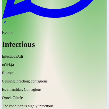
Kelime
Infectious
Infectious
Adj
ɪnˈfekʃəs
Bulaşıcı
Causing infection; contagious
Eş anlamlılar:
Contagious
Örnek Cümle
The condition is highly
infectious
.