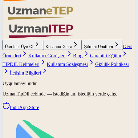
Ders
Ücretsiz Üye Ol
Kullanıcı Girişi
Şifremi Unuttum
Örnekleri
Kullanıcı Görüşleri
Blog
Garantili Eğitim
TIPDİL Kelimeleri
Kullanım Sözleşmesi
Gizlilik Politikası
İletişim Bilgileri
Uygulamayı indir
UzmanTipDil
cebinde — istediğin an, istediğin yerde çalış.
İndir
App Store