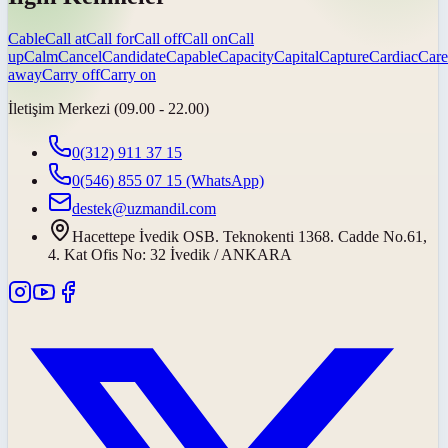
Cable
Call at
Call for
Call off
Call on
Call
up
Calm
Cancel
Candidate
Capable
Capacity
Capital
Capture
Cardiac
Care
away
Carry off
Carry on
İletişim Merkezi (09.00 - 22.00)
0(312) 911 37 15
0(546) 855 07 15
(WhatsApp)
destek@uzmandil.com
Hacettepe İvedik OSB. Teknokenti 1368. Cadde No.61,
4. Kat Ofis No: 32 İvedik / ANKARA