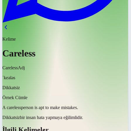
Kelime
Careless
Careless
Adj
ˈkeələs
Dikkatsiz
Örnek Cümle
A
careless
person is apt to make mistakes.
Dikkatsiz
bir insan hata yapmaya eğilimlidir.
İlgili Kelimeler