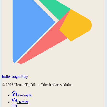
İndir
Google Play
©
2026
UzmanTipDil
— Tüm hakları saklıdır.
Anasayfa
Dersler