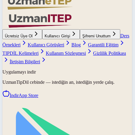
Ders
Ücretsiz Üye Ol
Kullanıcı Girişi
Şifremi Unuttum
Örnekleri
Kullanıcı Görüşleri
Blog
Garantili Eğitim
TIPDİL Kelimeleri
Kullanım Sözleşmesi
Gizlilik Politikası
İletişim Bilgileri
Uygulamayı indir
UzmanTipDil
cebinde — istediğin an, istediğin yerde çalış.
İndir
App Store