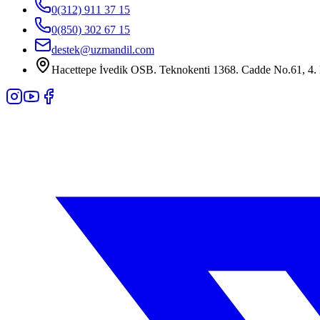
0(312) 911 37 15
0(850) 302 67 15
destek@uzmandil.com
Hacettepe İvedik OSB. Teknokenti 1368. Cadde No.61, 4