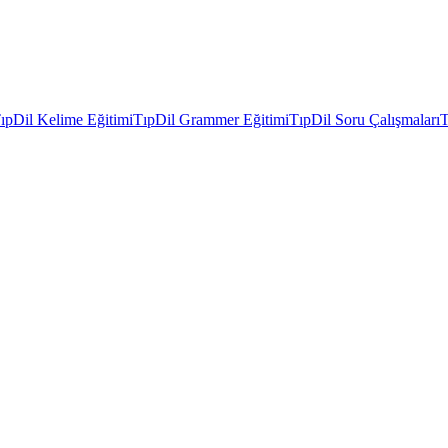
ıpDil Kelime Eğitimi
TıpDil Grammer Eğitimi
TıpDil Soru Çalışmaları
T