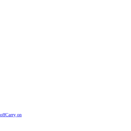
off
Carry on