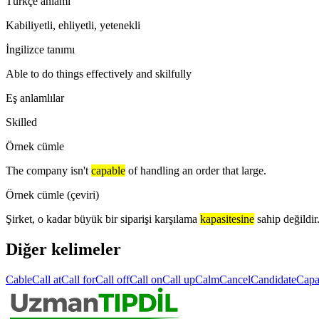
Türkçe anlamı
Kabiliyetli, ehliyetli, yetenekli
İngilizce tanımı
Able to do things effectively and skilfully
Eş anlamlılar
Skilled
Örnek cümle
The company isn't
capable
of handling an order that large.
Örnek cümle (çeviri)
Şirket, o kadar büyük bir siparişi karşılama
kapasitesine
sahip değildir
Diğer kelimeler
Cable
Call at
Call for
Call off
Call on
Call up
Calm
Cancel
Candidate
Capa