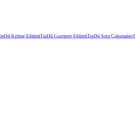
ıpDil Kelime Eğitimi
TıpDil Grammer Eğitimi
TıpDil Soru Çalışmaları
T