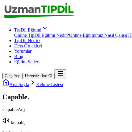
TıpDil Eğitimi
Online TıpDil Eğitimi Nedir?
Online Eğitimimiz Nasıl Çalışır?
T
TıpDil Nedir?
Ders Örnekleri
Yorumlar
Blog
Eğitim Setleri
Giriş Yap
Ücretsiz Üye Ol
Ana Sayfa
Kelime Listesi
Capable
.
Capable
Adj
ˈkeɪpəbl̩