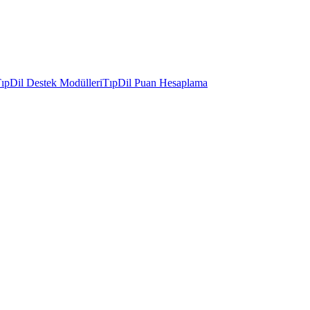
ıpDil Destek Modülleri
TıpDil Puan Hesaplama