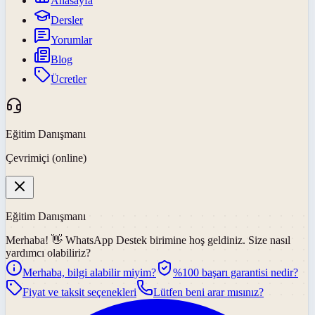
Anasayfa
Dersler
Yorumlar
Blog
Ücretler
Eğitim Danışmanı
Çevrimiçi (online)
Eğitim Danışmanı
Merhaba! 👋
WhatsApp Destek
birimine hoş geldiniz. Size nasıl
yardımcı olabiliriz?
Merhaba, bilgi alabilir miyim?
%100 başarı garantisi nedir?
Fiyat ve taksit seçenekleri
Lütfen beni arar mısınız?