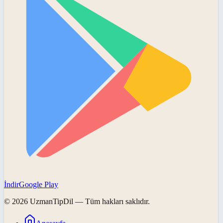
İndir
Google Play
©
2026
UzmanTipDil
— Tüm hakları saklıdır.