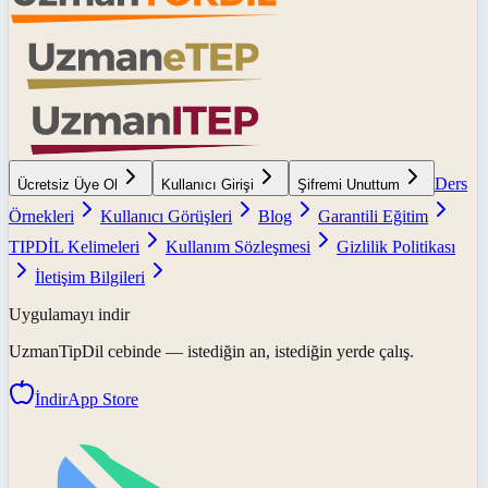
Ders
Ücretsiz Üye Ol
Kullanıcı Girişi
Şifremi Unuttum
Örnekleri
Kullanıcı Görüşleri
Blog
Garantili Eğitim
TIPDİL Kelimeleri
Kullanım Sözleşmesi
Gizlilik Politikası
İletişim Bilgileri
Uygulamayı indir
UzmanTipDil
cebinde — istediğin an, istediğin yerde çalış.
İndir
App Store