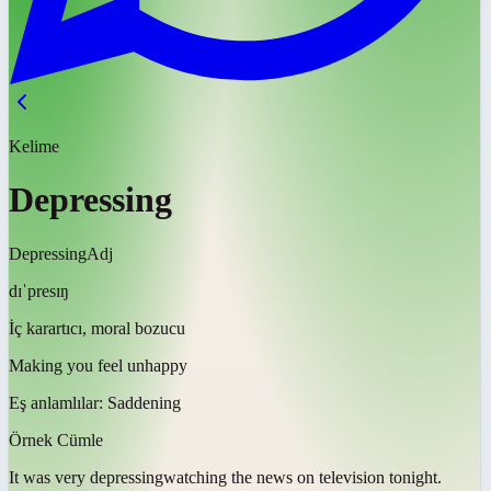
Kelime
Depressing
Depressing
Adj
dɪˈpresɪŋ
İç karartıcı, moral bozucu
Making you feel unhappy
Eş anlamlılar:
Saddening
Örnek Cümle
It was very
depressing
watching the news on television tonight.