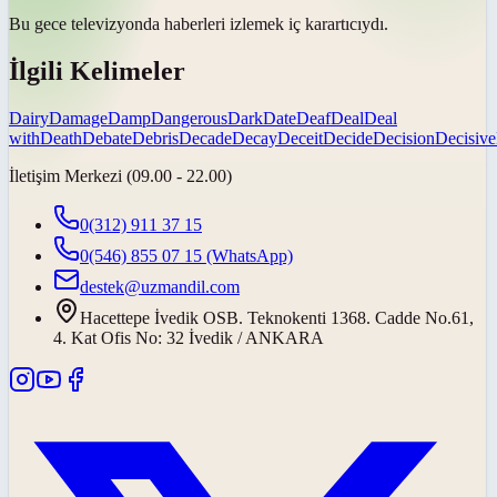
Bu gece televizyonda haberleri izlemek
iç karartıcıydı
.
İlgili Kelimeler
Dairy
Damage
Damp
Dangerous
Dark
Date
Deaf
Deal
Deal
with
Death
Debate
Debris
Decade
Decay
Deceit
Decide
Decision
Decisive
İletişim Merkezi (09.00 - 22.00)
0(312) 911 37 15
0(546) 855 07 15
(WhatsApp)
destek@uzmandil.com
Hacettepe İvedik OSB. Teknokenti 1368. Cadde No.61,
4. Kat Ofis No: 32 İvedik / ANKARA