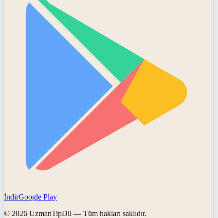
İndir
Google Play
©
2026
UzmanTipDil
— Tüm hakları saklıdır.