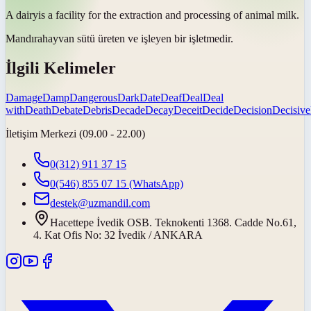
A
dairy
is a facility for the extraction and processing of animal milk.
Mandıra
hayvan sütü üreten ve işleyen bir işletmedir.
İlgili Kelimeler
Damage
Damp
Dangerous
Dark
Date
Deaf
Deal
Deal
with
Death
Debate
Debris
Decade
Decay
Deceit
Decide
Decision
Decisive
İletişim Merkezi (09.00 - 22.00)
0(312) 911 37 15
0(546) 855 07 15
(WhatsApp)
destek@uzmandil.com
Hacettepe İvedik OSB. Teknokenti 1368. Cadde No.61,
4. Kat Ofis No: 32 İvedik / ANKARA