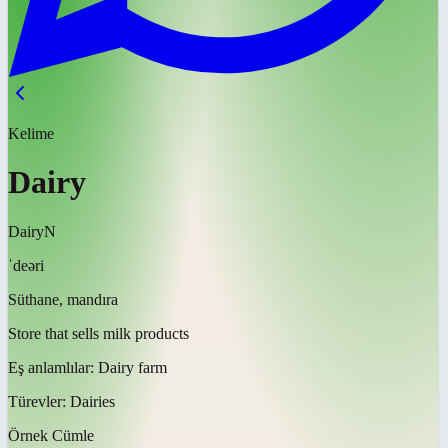
Kelime
Dairy
Dairy
N
ˈdeəri
Süthane, mandıra
Store that sells milk products
Eş anlamlılar:
Dairy farm
Türevler:
Dairies
Örnek Cümle