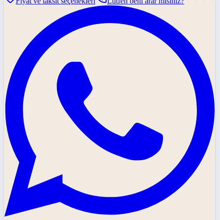
Fiyat ve taksit seçenekleri
Lütfen beni arar mısınız?