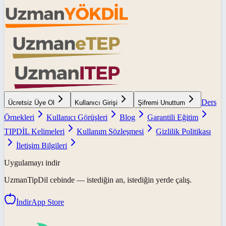
Ders
Ücretsiz Üye Ol
Kullanıcı Girişi
Şifremi Unuttum
Örnekleri
Kullanıcı Görüşleri
Blog
Garantili Eğitim
TIPDİL Kelimeleri
Kullanım Sözleşmesi
Gizlilik Politikası
İletişim Bilgileri
Uygulamayı indir
UzmanTipDil
cebinde — istediğin an, istediğin yerde çalış.
İndir
App Store