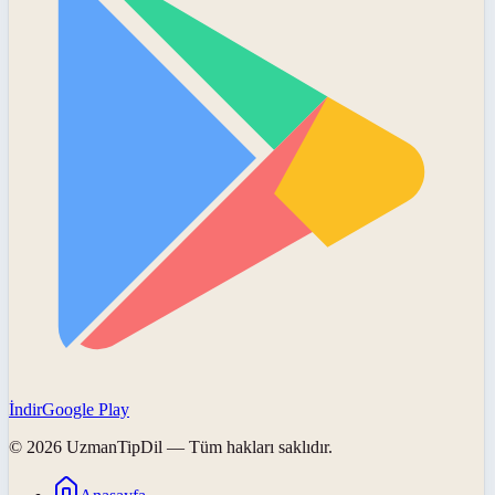
İndir
Google Play
©
2026
UzmanTipDil
— Tüm hakları saklıdır.