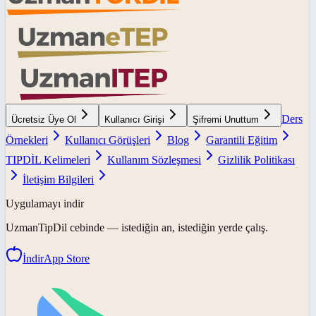
Ders
Ücretsiz Üye Ol
Kullanıcı Girişi
Şifremi Unuttum
Örnekleri
Kullanıcı Görüşleri
Blog
Garantili Eğitim
TIPDİL Kelimeleri
Kullanım Sözleşmesi
Gizlilik Politikası
İletişim Bilgileri
Uygulamayı indir
UzmanTipDil
cebinde — istediğin an, istediğin yerde çalış.
İndir
App Store