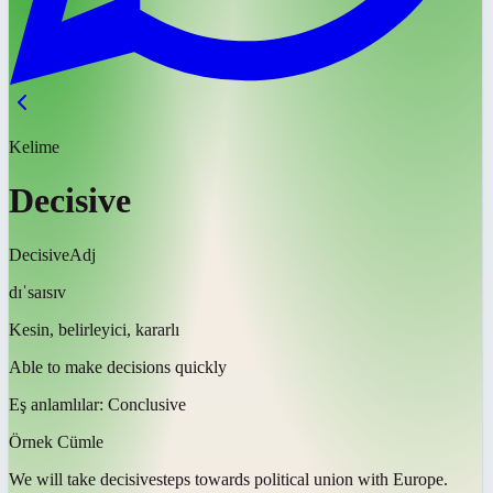
Kelime
Decisive
Decisive
Adj
dɪˈsaɪsɪv
Kesin, belirleyici, kararlı
Able to make decisions quickly
Eş anlamlılar:
Conclusive
Örnek Cümle
We will take
decisive
steps towards political union with Europe.