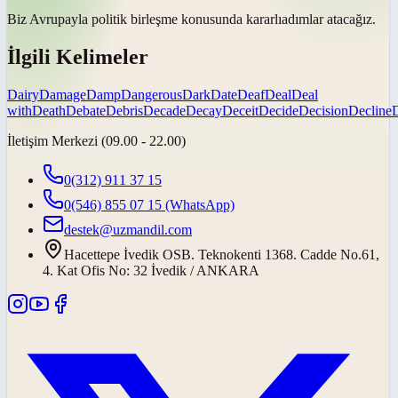
Biz Avrupayla politik birleşme konusunda
kararlı
adımlar atacağız.
İlgili Kelimeler
Dairy
Damage
Damp
Dangerous
Dark
Date
Deaf
Deal
Deal
with
Death
Debate
Debris
Decade
Decay
Deceit
Decide
Decision
Decline
İletişim Merkezi (09.00 - 22.00)
0(312) 911 37 15
0(546) 855 07 15
(WhatsApp)
destek@uzmandil.com
Hacettepe İvedik OSB. Teknokenti 1368. Cadde No.61,
4. Kat Ofis No: 32 İvedik / ANKARA