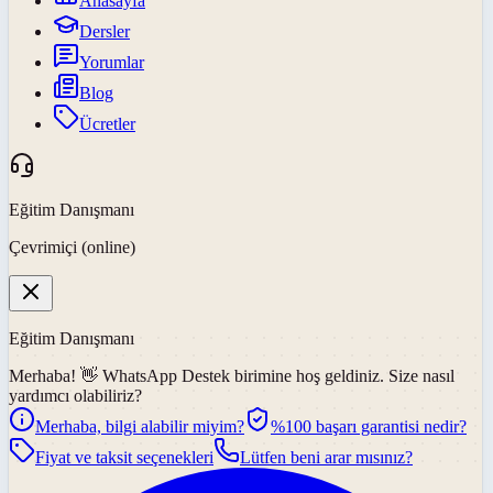
Anasayfa
Dersler
Yorumlar
Blog
Ücretler
Eğitim Danışmanı
Çevrimiçi (online)
Eğitim Danışmanı
Merhaba! 👋
WhatsApp Destek
birimine hoş geldiniz. Size nasıl
yardımcı olabiliriz?
Merhaba, bilgi alabilir miyim?
%100 başarı garantisi nedir?
Fiyat ve taksit seçenekleri
Lütfen beni arar mısınız?